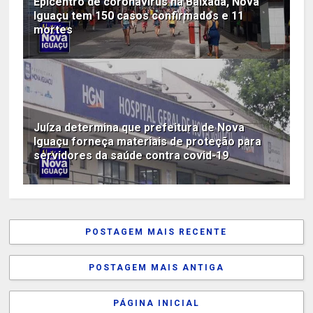
Epicentro de coronavírus na Baixada, Nova
Iguaçu tem 150 casos confirmados e 11
mortes
Juíza determina que prefeitura de Nova
Iguaçu forneça materiais de proteção para
servidores da saúde contra covid-19
POSTAGEM MAIS RECENTE
POSTAGEM MAIS ANTIGA
PÁGINA INICIAL