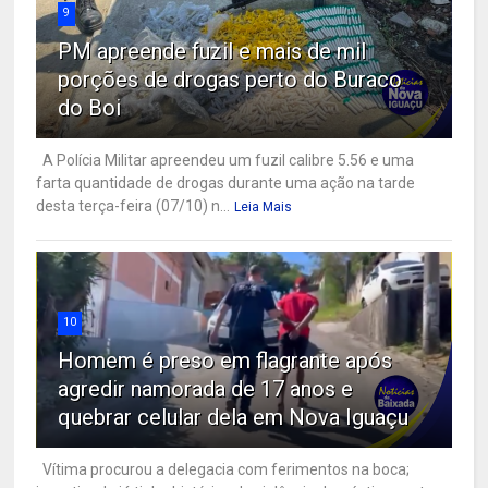
9
PM apreende fuzil e mais de mil
porções de drogas perto do Buraco
do Boi
A Polícia Militar apreendeu um fuzil calibre 5.56 e uma
farta quantidade de drogas durante uma ação na tarde
desta terça-feira (07/10) n...
Leia Mais
10
Homem é preso em flagrante após
agredir namorada de 17 anos e
quebrar celular dela em Nova Iguaçu
Vítima procurou a delegacia com ferimentos na boca;