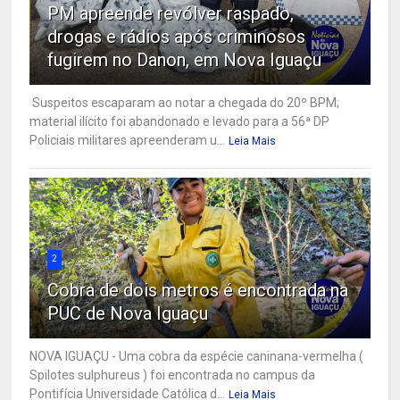
PM apreende revólver raspado,
drogas e rádios após criminosos
fugirem no Danon, em Nova Iguaçu
Suspeitos escaparam ao notar a chegada do 20º BPM;
material ilícito foi abandonado e levado para a 56ª DP
Policiais militares apreenderam u...
Leia Mais
2
Cobra de dois metros é encontrada na
PUC de Nova Iguaçu
NOVA IGUAÇU - Uma cobra da espécie caninana-vermelha (
Spilotes sulphureus ) foi encontrada no campus da
Pontifícia Universidade Católica d...
Leia Mais