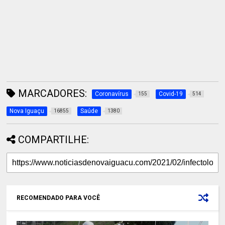
MARCADORES:
Coronavírus
Covid-19
155
514
Nova Iguaçu
Saúde
16855
1380
COMPARTILHE:
RECOMENDADO PARA VOCÊ