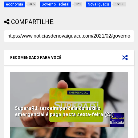
economia
Governo Federal
Nova Iguaçu
346
128
16856
COMPARTILHE:
RECOMENDADO PARA VOCÊ
SuperaRJ: terceira parcela do auxílio
emergencial é paga nesta sexta-feira (23)