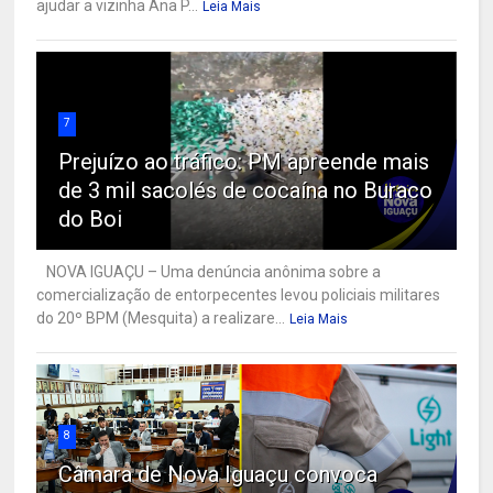
ajudar a vizinha Ana P...
Leia Mais
7
Prejuízo ao tráfico: PM apreende mais
de 3 mil sacolés de cocaína no Buraco
do Boi
NOVA IGUAÇU – Uma denúncia anônima sobre a
comercialização de entorpecentes levou policiais militares
do 20º BPM (Mesquita) a realizare...
Leia Mais
8
Câmara de Nova Iguaçu convoca