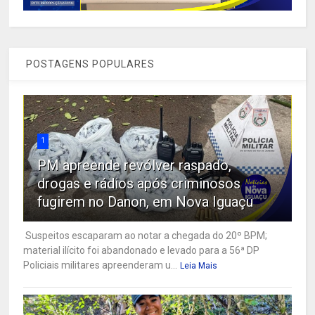
POSTAGENS POPULARES
1
PM apreende revólver raspado,
drogas e rádios após criminosos
fugirem no Danon, em Nova Iguaçu
Suspeitos escaparam ao notar a chegada do 20º BPM;
material ilícito foi abandonado e levado para a 56ª DP
Policiais militares apreenderam u...
Leia Mais