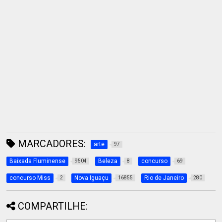
MARCADORES:
arte
97
Baixada Fluminense
Beleza
concurso
9504
8
69
concurso Miss
Nova Iguaçu
Rio de Janeiro
2
16855
280
COMPARTILHE: