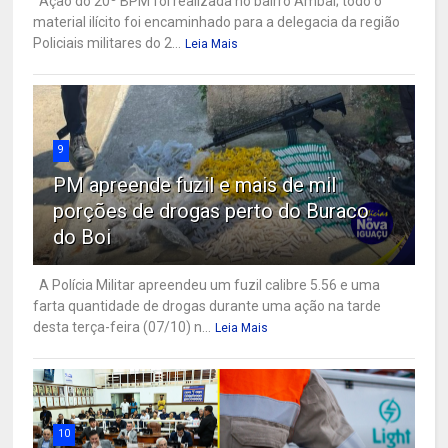
Ação do 20º BPM foi realizada no bairro Ambaí; todo o
material ilícito foi encaminhado para a delegacia da região
Policiais militares do 2...
Leia Mais
9
PM apreende fuzil e mais de mil
porções de drogas perto do Buraco
do Boi
A Polícia Militar apreendeu um fuzil calibre 5.56 e uma
farta quantidade de drogas durante uma ação na tarde
desta terça-feira (07/10) n...
Leia Mais
10