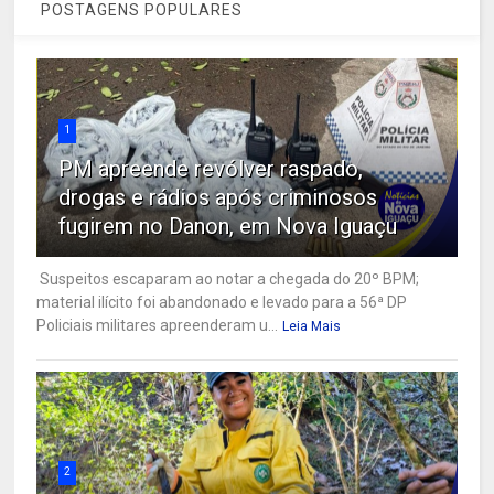
POSTAGENS POPULARES
1
PM apreende revólver raspado,
drogas e rádios após criminosos
fugirem no Danon, em Nova Iguaçu
Suspeitos escaparam ao notar a chegada do 20º BPM;
material ilícito foi abandonado e levado para a 56ª DP
Policiais militares apreenderam u...
Leia Mais
2