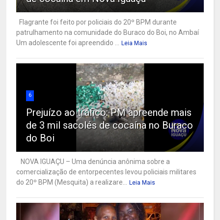
Flagrante foi feito por policiais do 20º BPM durante
patrulhamento na comunidade do Buraco do Boi, no Ambaí
Um adolescente foi apreendido ...
Leia Mais
6
Prejuízo ao tráfico: PM apreende mais
de 3 mil sacolés de cocaína no Buraco
do Boi
NOVA IGUAÇU – Uma denúncia anônima sobre a
comercialização de entorpecentes levou policiais militares
do 20º BPM (Mesquita) a realizare...
Leia Mais