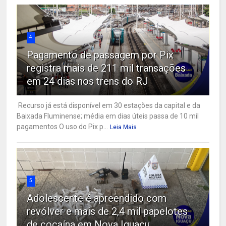
4
Pagamento de passagem por Pix
registra mais de 211 mil transações
em 24 dias nos trens do RJ
Recurso já está disponível em 30 estações da capital e da
Baixada Fluminense; média em dias úteis passa de 10 mil
pagamentos O uso do Pix p...
Leia Mais
5
Adolescente é apreendido com
revólver e mais de 2,4 mil papelotes
de cocaína em Nova Iguaçu