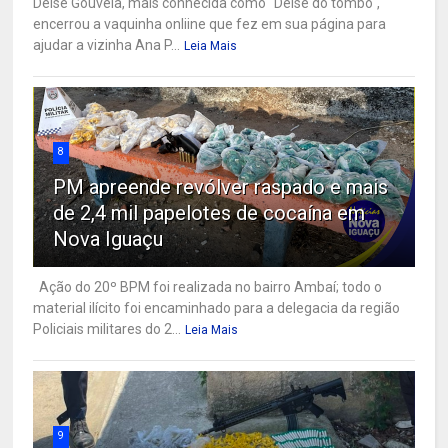
Deise Gouveia, mais conhecida como "Deise do tombo",
encerrou a vaquinha onliine que fez em sua página para
ajudar a vizinha Ana P...
Leia Mais
8
PM apreende revólver raspado e mais
de 2,4 mil papelotes de cocaína em
Nova Iguaçu
Ação do 20º BPM foi realizada no bairro Ambaí; todo o
material ilícito foi encaminhado para a delegacia da região
Policiais militares do 2...
Leia Mais
9