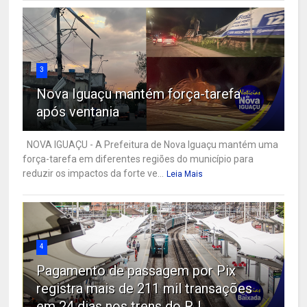
3
Nova Iguaçu mantém força-tarefa
após ventania
NOVA IGUAÇU - A Prefeitura de Nova Iguaçu mantém uma
força-tarefa em diferentes regiões do município para
reduzir os impactos da forte ve...
Leia Mais
4
Pagamento de passagem por Pix
registra mais de 211 mil transações
em 24 dias nos trens do RJ