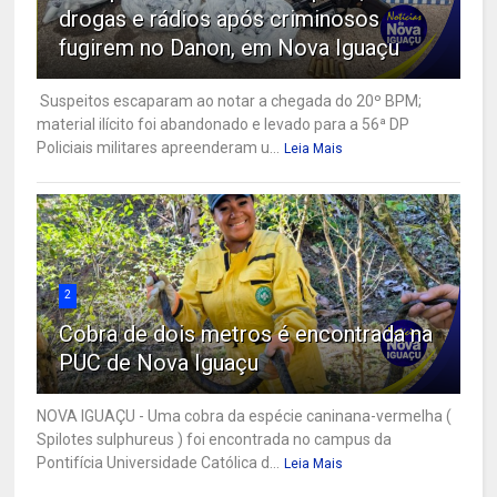
drogas e rádios após criminosos
fugirem no Danon, em Nova Iguaçu
Suspeitos escaparam ao notar a chegada do 20º BPM;
material ilícito foi abandonado e levado para a 56ª DP
Policiais militares apreenderam u...
Leia Mais
2
Cobra de dois metros é encontrada na
PUC de Nova Iguaçu
NOVA IGUAÇU - Uma cobra da espécie caninana-vermelha (
Spilotes sulphureus ) foi encontrada no campus da
Pontifícia Universidade Católica d...
Leia Mais