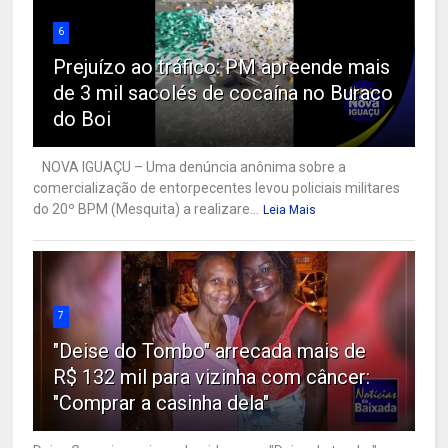
6
Prejuízo ao tráfico: PM apreende mais
de 3 mil sacolés de cocaína no Buraco
do Boi
NOVA IGUAÇU – Uma denúncia anônima sobre a
comercialização de entorpecentes levou policiais militares
do 20º BPM (Mesquita) a realizare...
Leia Mais
7
"Deise do Tombo" arrecada mais de
R$ 132 mil para vizinha com câncer:
"Comprar a casinha dela"