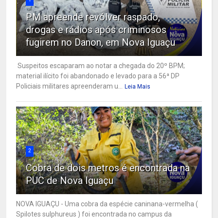
PM apreende revólver raspado,
drogas e rádios após criminosos
fugirem no Danon, em Nova Iguaçu
Suspeitos escaparam ao notar a chegada do 20º BPM;
material ilícito foi abandonado e levado para a 56ª DP
Policiais militares apreenderam u...
Leia Mais
2
Cobra de dois metros é encontrada na
PUC de Nova Iguaçu
NOVA IGUAÇU - Uma cobra da espécie caninana-vermelha (
Spilotes sulphureus ) foi encontrada no campus da