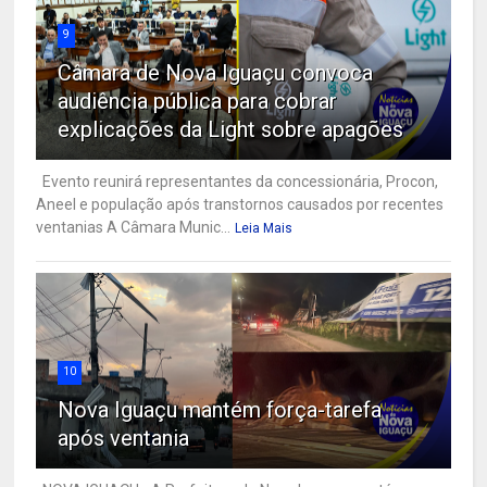
9
Câmara de Nova Iguaçu convoca
audiência pública para cobrar
explicações da Light sobre apagões
Evento reunirá representantes da concessionária, Procon,
Aneel e população após transtornos causados por recentes
ventanias A Câmara Munic...
Leia Mais
10
Nova Iguaçu mantém força-tarefa
após ventania