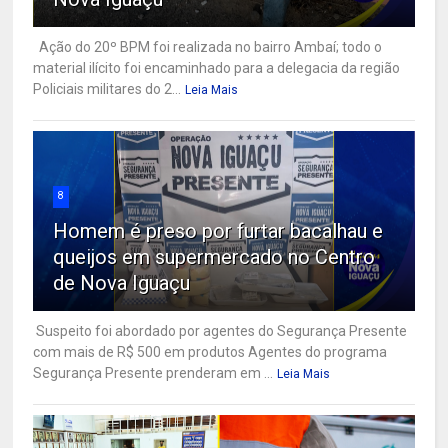
Ação do 20º BPM foi realizada no bairro Ambaí; todo o
material ilícito foi encaminhado para a delegacia da região
Policiais militares do 2...
Leia Mais
8
Homem é preso por furtar bacalhau e
queijos em supermercado no Centro
de Nova Iguaçu
Suspeito foi abordado por agentes do Segurança Presente
com mais de R$ 500 em produtos Agentes do programa
Segurança Presente prenderam em ...
Leia Mais