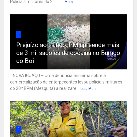
Policiais militares do 2...
Leia Mais
8
Prejuízo ao tráfico: PM apreende mais
de 3 mil sacolés de cocaína no Buraco
do Boi
NOVA IGUAÇU – Uma denúncia anônima sobre a
comercialização de entorpecentes levou policiais militares
do 20º BPM (Mesquita) a realizare...
Leia Mais
9