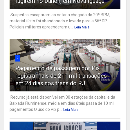
fugirem no Danon, em Nova Iguaçu
Suspeitos escaparam ao notar a chegada do 20º BPM;
material ilícito foi abandonado e levado para a 56ª DP
Policiais militares apreenderam u...
Leia Mais
2
Pagamento de passagem por Pix
registra mais de 211 mil transações
em 24 dias nos trens do RJ
Recurso já está disponível em 30 estações da capital e da
Baixada Fluminense; média em dias úteis passa de 10 mil
pagamentos O uso do Pix p...
Leia Mais