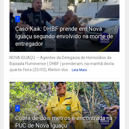
7
Caso Kaik: DHBF prende em Nova
Iguaçu segundo envolvido na morte de
entregador
NOVA IGUAÇU — Agentes da Delegacia de Homicídios da
Baixada Fluminense ( DHBF ) prenderam, na manhã desta
quarta-feira (25/03), Kleiton dos...
Leia Mais
8
Cobra de dois metros é encontrada na
PUC de Nova Iguaçu