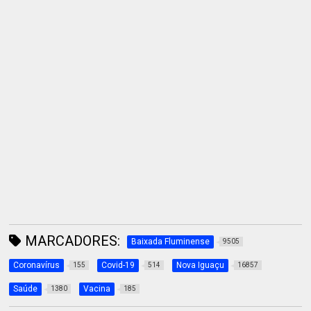
MARCADORES:
Baixada Fluminense
9505
Coronavírus
Covid-19
Nova Iguaçu
155
514
16857
Saúde
Vacina
1380
185