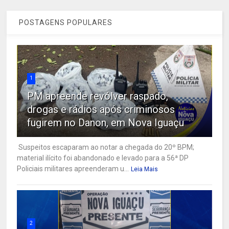
POSTAGENS POPULARES
1
PM apreende revólver raspado,
drogas e rádios após criminosos
fugirem no Danon, em Nova Iguaçu
Suspeitos escaparam ao notar a chegada do 20º BPM;
material ilícito foi abandonado e levado para a 56ª DP
Policiais militares apreenderam u...
Leia Mais
2