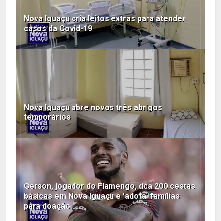
Nova Iguaçu cria leitos extras para atender
casos da Covid-19
Nova Iguaçu abre novos três abrigos
temporários
Gerson, jogador do Flamengo, doa 200 cestas
básicas em Nova Iguaçu e 'adota' famílias
para doação