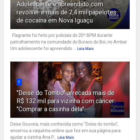
Adolescente é apreendido com
revólver e mais de 2,4 mil papelotes
de cocaína em Nova Iguaçu
Flagrante foi feito por policiais do 20º BPM durante
patrulhamento na comunidade do Buraco do Boi, no Ambaí
Um adolescente foi apreendido ...
Leia Mais
5
"Deise do Tombo" arrecada mais de
R$ 132 mil para vizinha com câncer:
"Comprar a casinha dela"
Deise Gouveia, mais conhecida como "Deise do tombo",
encerrou a vaquinha onliine que fez em sua página para
ajudar a vizinha Ana P...
Leia Mais