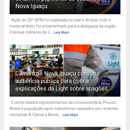
Nova Iguaçu
Ação do 20º BPM foi realizada no bairro Ambaí; todo o
material ilícito foi encaminhado para a delegacia da região
Policiais militares do 2...
Leia Mais
8
Câmara de Nova Iguaçu convoca
audiência pública para cobrar
explicações da Light sobre apagões
Evento reunirá representantes da concessionária, Procon,
Aneel e população após transtornos causados por recentes
ventanias A Câmara Munic...
Leia Mais