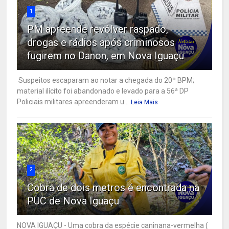
1
PM apreende revólver raspado,
drogas e rádios após criminosos
fugirem no Danon, em Nova Iguaçu
Suspeitos escaparam ao notar a chegada do 20º BPM;
material ilícito foi abandonado e levado para a 56ª DP
Policiais militares apreenderam u...
Leia Mais
2
Cobra de dois metros é encontrada na
PUC de Nova Iguaçu
NOVA IGUAÇU - Uma cobra da espécie caninana-vermelha (