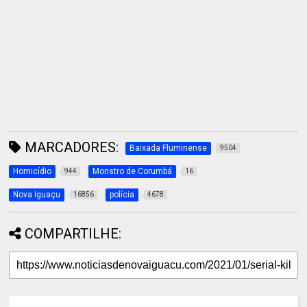
MARCADORES:
Baixada Fluminense
9504
Homicídio
Monstro de Corumbá
944
16
Nova Iguaçu
polícia
16856
4678
COMPARTILHE: