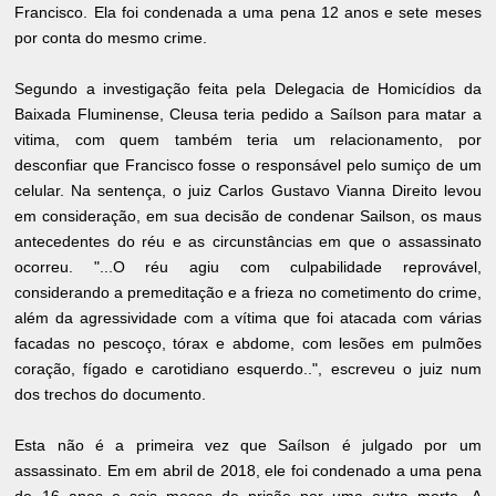
Francisco. Ela foi condenada a uma pena 12 anos e sete meses
por conta do mesmo crime.
Segundo a investigação feita pela Delegacia de Homicídios da
Baixada Fluminense, Cleusa teria pedido a Saílson para matar a
vitima, com quem também teria um relacionamento, por
desconfiar que Francisco fosse o responsável pelo sumiço de um
celular. Na sentença, o juiz Carlos Gustavo Vianna Direito levou
em consideração, em sua decisão de condenar Sailson, os maus
antecedentes do réu e as circunstâncias em que o assassinato
ocorreu. "...O réu agiu com culpabilidade reprovável,
considerando a premeditação e a frieza no cometimento do crime,
além da agressividade com a vítima que foi atacada com várias
facadas no pescoço, tórax e abdome, com lesões em pulmões
coração, fígado e carotidiano esquerdo..", escreveu o juiz num
dos trechos do documento.
Esta não é a primeira vez que Saílson é julgado por um
assassinato. Em em abril de 2018, ele foi condenado a uma pena