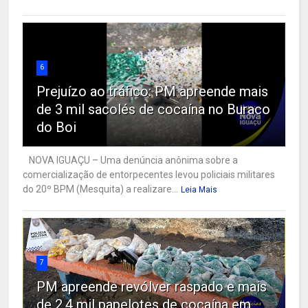
6
Prejuízo ao tráfico: PM apreende mais
de 3 mil sacolés de cocaína no Buraco
do Boi
NOVA IGUAÇU – Uma denúncia anônima sobre a
comercialização de entorpecentes levou policiais militares
do 20º BPM (Mesquita) a realizare...
Leia Mais
7
PM apreende revólver raspado e mais
de 2,4 mil papelotes de cocaína em