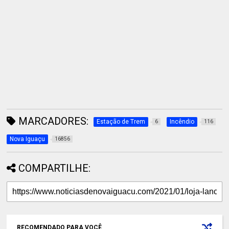
MARCADORES:
Estação de Trem
Incêndio
6
116
Nova Iguaçu
16856
COMPARTILHE:
RECOMENDADO PARA VOCÊ