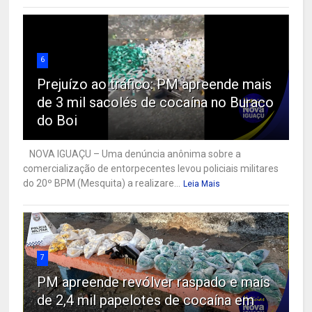
6
Prejuízo ao tráfico: PM apreende mais
de 3 mil sacolés de cocaína no Buraco
do Boi
NOVA IGUAÇU – Uma denúncia anônima sobre a
comercialização de entorpecentes levou policiais militares
do 20º BPM (Mesquita) a realizare...
Leia Mais
7
PM apreende revólver raspado e mais
de 2,4 mil papelotes de cocaína em