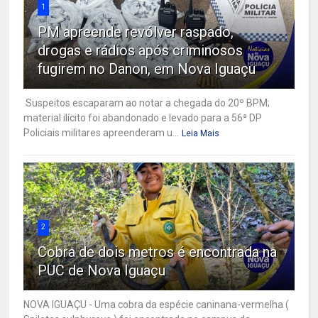
1
PM apreende revólver raspado,
drogas e rádios após criminosos
fugirem no Danon, em Nova Iguaçu
Suspeitos escaparam ao notar a chegada do 20º BPM;
material ilícito foi abandonado e levado para a 56ª DP
Policiais militares apreenderam u...
Leia Mais
2
Cobra de dois metros é encontrada na
PUC de Nova Iguaçu
NOVA IGUAÇU - Uma cobra da espécie caninana-vermelha (