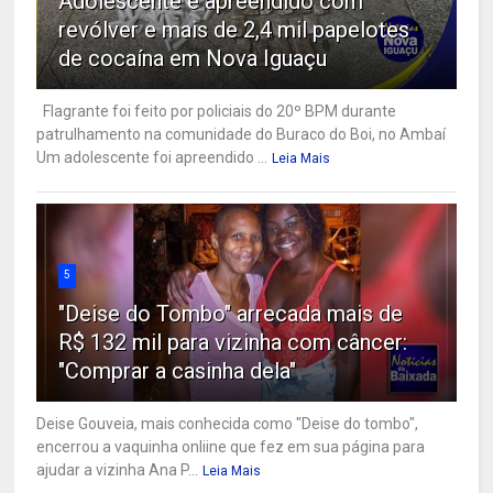
Adolescente é apreendido com
revólver e mais de 2,4 mil papelotes
de cocaína em Nova Iguaçu
Flagrante foi feito por policiais do 20º BPM durante
patrulhamento na comunidade do Buraco do Boi, no Ambaí
Um adolescente foi apreendido ...
Leia Mais
5
"Deise do Tombo" arrecada mais de
R$ 132 mil para vizinha com câncer:
"Comprar a casinha dela"
Deise Gouveia, mais conhecida como "Deise do tombo",
encerrou a vaquinha onliine que fez em sua página para
ajudar a vizinha Ana P...
Leia Mais