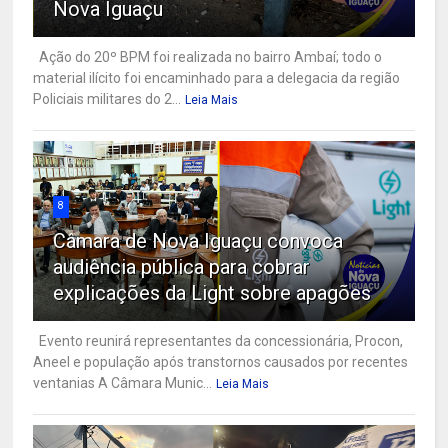
Nova Iguaçu
Ação do 20º BPM foi realizada no bairro Ambaí; todo o
material ilícito foi encaminhado para a delegacia da região
Policiais militares do 2...
Leia Mais
8
Câmara de Nova Iguaçu convoca
audiência pública para cobrar
explicações da Light sobre apagões
Evento reunirá representantes da concessionária, Procon,
Aneel e população após transtornos causados por recentes
ventanias A Câmara Munic...
Leia Mais