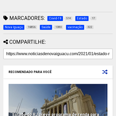
MARCADORES:
Covid-19
Estado
514
17
Nova Iguaçu
Saúde
vacinação
16856
1380
322
COMPARTILHE:
RECOMENDADO PARA VOCÊ
Estado do RJ prevê programa de renda para