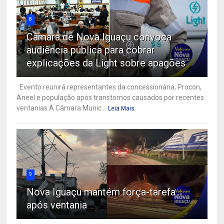
8
Câmara de Nova Iguaçu convoca
audiência pública para cobrar
explicações da Light sobre apagões
Evento reunirá representantes da concessionária, Procon,
Aneel e população após transtornos causados por recentes
ventanias A Câmara Munic...
Leia Mais
9
Nova Iguaçu mantém força-tarefa
após ventania