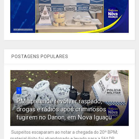
POSTAGENS POPULARES
1
PM apreende revólver raspado,
drogas e rádios após criminosos
fugirem no Danon, em Nova Iguaçu
Suspeitos escaparam ao notar a chegada do 20º BPM;
material ilícito foi abandonado e levado para a 56ª DP