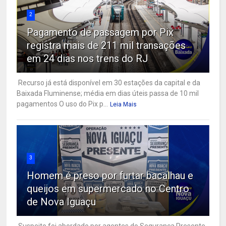
2
Pagamento de passagem por Pix
registra mais de 211 mil transações
em 24 dias nos trens do RJ
Recurso já está disponível em 30 estações da capital e da
Baixada Fluminense; média em dias úteis passa de 10 mil
pagamentos O uso do Pix p...
Leia Mais
3
Homem é preso por furtar bacalhau e
queijos em supermercado no Centro
de Nova Iguaçu
Suspeito foi abordado por agentes do Segurança Presente