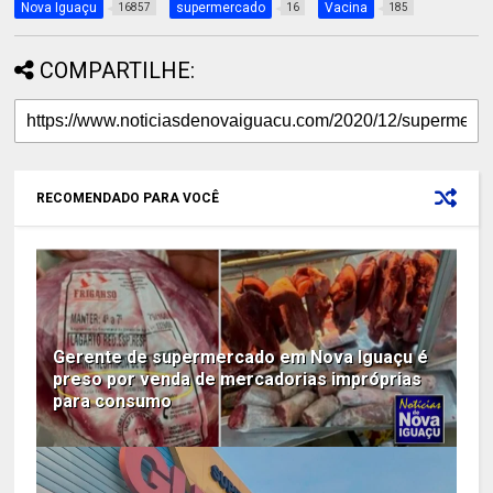
Nova Iguaçu
supermercado
Vacina
16857
16
185
COMPARTILHE:
RECOMENDADO PARA VOCÊ
Gerente de supermercado em Nova Iguaçu é
preso por venda de mercadorias impróprias
para consumo