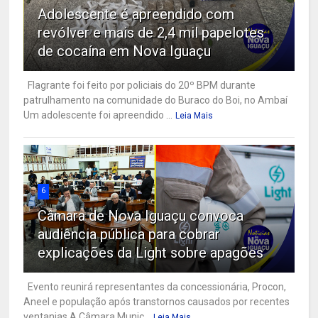
Adolescente é apreendido com
revólver e mais de 2,4 mil papelotes
de cocaína em Nova Iguaçu
Flagrante foi feito por policiais do 20º BPM durante
patrulhamento na comunidade do Buraco do Boi, no Ambaí
Um adolescente foi apreendido ...
Leia Mais
6
Câmara de Nova Iguaçu convoca
audiência pública para cobrar
explicações da Light sobre apagões
Evento reunirá representantes da concessionária, Procon,
Aneel e população após transtornos causados por recentes
ventanias A Câmara Munic...
Leia Mais