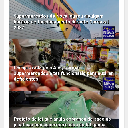
Supermercados de Nova Iguaçu divulgam
horário de funcionamento durante Carnaval
2022
Lei aprovada pela Alerj obriga
supermercados a ter funcionário para auxiliar
deficientes
Projeto de lei que anula cobrança de sacolas
plásticas nos supermercados do RJ ganha