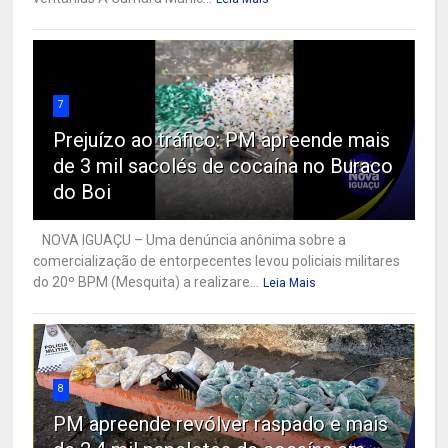
7
Prejuízo ao tráfico: PM apreende mais
de 3 mil sacolés de cocaína no Buraco
do Boi
NOVA IGUAÇU – Uma denúncia anônima sobre a
comercialização de entorpecentes levou policiais militares
do 20º BPM (Mesquita) a realizare...
Leia Mais
8
PM apreende revólver raspado e mais