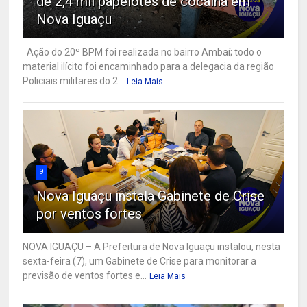
de 2,4 mil papelotes de cocaína em
Nova Iguaçu
Ação do 20º BPM foi realizada no bairro Ambaí; todo o
material ilícito foi encaminhado para a delegacia da região
Policiais militares do 2...
Leia Mais
9
Nova Iguaçu instala Gabinete de Crise
por ventos fortes
NOVA IGUAÇU – A Prefeitura de Nova Iguaçu instalou, nesta
sexta-feira (7), um Gabinete de Crise para monitorar a
previsão de ventos fortes e...
Leia Mais