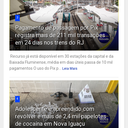
3
Pagamento de passagem por Pix
registra mais de 211 mil transações
em 24 dias nos trens do RJ
Recurso já está disponível em 30 estações da capital e da
Baixada Fluminense; média em dias úteis passa de 10 mil
pagamentos O uso do Pix p...
Leia Mais
4
Adolescente é apreendido com
revólver e mais de 2,4 mil papelotes
de cocaína em Nova Iguaçu