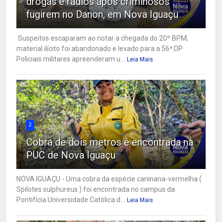
drogas e rádios após criminosos
fugirem no Danon, em Nova Iguaçu
Suspeitos escaparam ao notar a chegada do 20º BPM;
material ilícito foi abandonado e levado para a 56ª DP
Policiais militares apreenderam u...
Leia Mais
2
Cobra de dois metros é encontrada na
PUC de Nova Iguaçu
NOVA IGUAÇU - Uma cobra da espécie caninana-vermelha (
Spilotes sulphureus ) foi encontrada no campus da
Pontifícia Universidade Católica d...
Leia Mais