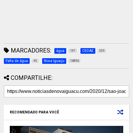
MARCADORES:
água
CEDAE
147
253
Falta de água
Nova Iguaçu
45
16856
COMPARTILHE:
RECOMENDADO PARA VOCÊ