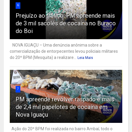
6
Prejuízo ao tráfico: PM apreende mais
de 3 mil sacolés de cocaína no Buraco
do Boi
NOVA IGUAÇU – Uma denúncia anônima sobre a
comercialização de entorpecentes levou policiais militares
do 20º BPM (Mesquita) a realizare...
Leia Mais
7
PM apreende revólver raspado e mais
de 2,4 mil papelotes de cocaína em
Nova Iguaçu
Ação do 20º BPM foi realizada no bairro Ambaí; todo o