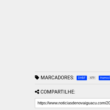
MARCADORES:
DHBF
Homicí
679
COMPARTILHE: