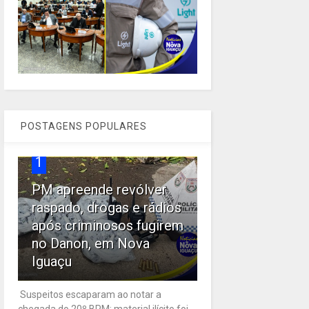
POSTAGENS POPULARES
1
PM apreende revólver
raspado, drogas e rádios
após criminosos fugirem
no Danon, em Nova
Iguaçu
Suspeitos escaparam ao notar a
chegada do 20º BPM; material ilícito foi