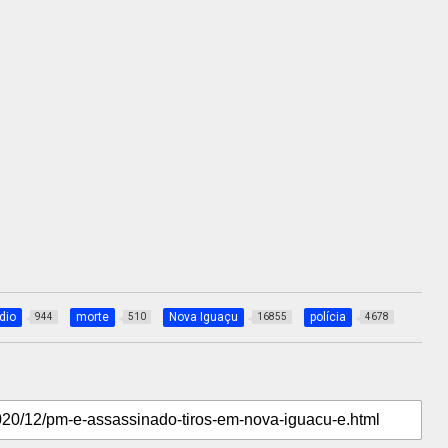
dio
morte
Nova Iguaçu
polícia
944
510
16855
4678