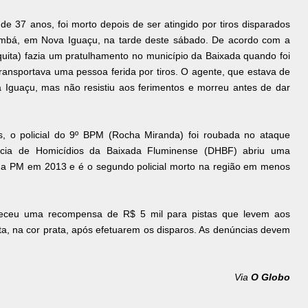
e 37 anos, foi morto depois de ser atingido por tiros disparados
umbá, em Nova Iguaçu, na tarde deste sábado. De acordo com a
quita) fazia um pratulhamento no município da Baixada quando foi
ransportava uma pessoa ferida por tiros. O agente, que estava de
va Iguaçu, mas não resistiu aos ferimentos e morreu antes de dar
s, o policial do 9º BPM (Rocha Miranda) foi roubada no ataque
gacia de Homicídios da Baixada Fluminense (DHBF) abriu uma
 na PM em 2013 e é o segundo policial morto na região em menos
receu uma recompensa de R$ 5 mil para pistas que levem aos
ta, na cor prata, após efetuarem os disparos. As denúncias devem
Via
O Globo