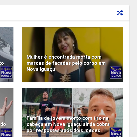
Mulher é encontrada morta com
to
marcas de facadas pelo corpo em
Nova Iguaçu
Família de jovem morto com tiro na
 do
cabeça em Nova Iguaçu ainda cobra
por respostas após dois meses