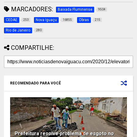
MARCADORES:
Baixada Fluminense
9504
CEDAE
Nova Iguaçu
Obras
253
16855
215
Rio de Janeiro
280
COMPARTILHE:
RECOMENDADO PARA VOCÊ
Prefeitura resolve problema de esgoto no