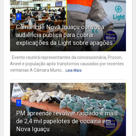
8
Câmara de Nova Iguaçu convoca
audiência pública para cobrar
explicações da Light sobre apagões
Evento reunirá representantes da concessionária, Procon,
Aneel e população após transtornos causados por recentes
ventanias A Câmara Munic...
Leia Mais
9
PM apreende revólver raspado e mais
de 2,4 mil papelotes de cocaína em
Nova Iguaçu