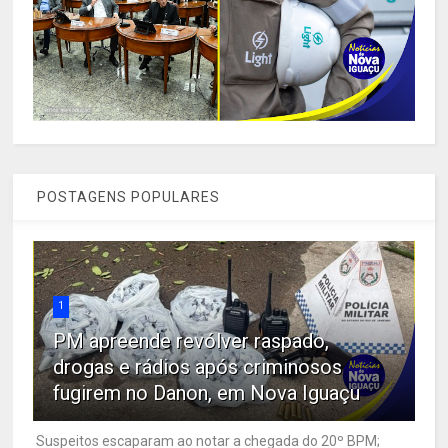
POSTAGENS POPULARES
1
PM apreende revólver raspado,
drogas e rádios após criminosos
fugirem no Danon, em Nova Iguaçu
Suspeitos escaparam ao notar a chegada do 20º BPM;