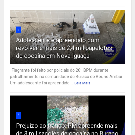
5
Adolescente é apreendido com
revólver e mais de 2,4 mil papelotes
de cocaína em Nova Iguaçu
Flagrante foi feito por policiais do 20º BPM durante
patrulhamento na comunidade do Buraco do Boi, no Ambaí
Um adolescente foi apreendido ...
Leia Mais
6
Prejuízo ao tráfico: PM apreende mais
de 3 mil sacolés de cocaína no Buraco