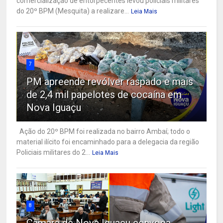
comercialização de entorpecentes levou policiais militares
do 20º BPM (Mesquita) a realizare...
Leia Mais
7
PM apreende revólver raspado e mais
de 2,4 mil papelotes de cocaína em
Nova Iguaçu
Ação do 20º BPM foi realizada no bairro Ambaí; todo o
material ilícito foi encaminhado para a delegacia da região
Policiais militares do 2...
Leia Mais
8
Câmara de Nova Iguaçu convoca