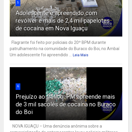
5
Adolescente é apreendido com
revólver e mais de 2,4 mil papelotes
de cocaína em Nova Iguaçu
Flagrante foi feito por policiais do 20º BPM durante
patrulhamento na comunidade do Buraco do Boi, no Ambaí
Um adolescente foi apreendido ...
Leia Mais
6
Prejuízo ao tráfico: PM apreende mais
de 3 mil sacolés de cocaína no Buraco
do Boi
NOVA IGUAÇU – Uma denúncia anônima sobre a