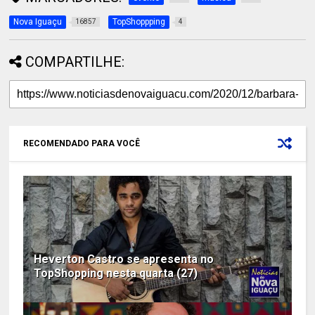
Nova Iguaçu
TopShoppping
16857
4
COMPARTILHE:
RECOMENDADO PARA VOCÊ
Heverton Castro se apresenta no
TopShopping nesta quarta (27)