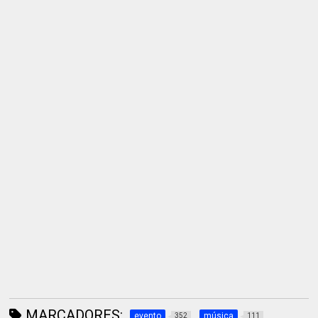
MARCADORES:
evento
música
352
111