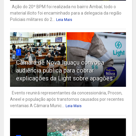
Ação do 20º BPM foi realizada no bairro Ambaí; todo o
material ilícito foi encaminhado para a delegacia da região
Policiais militares do 2...
Leia Mais
7
Câmara de Nova Iguaçu convoca
audiência pública para cobrar
explicações da Light sobre apagões
Evento reunirá representantes da concessionária, Procon,
Aneel e população após transtornos causados por recentes
ventanias A Câmara Munic...
Leia Mais