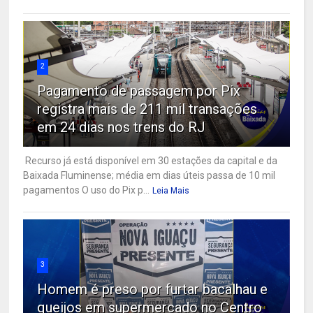
2
Pagamento de passagem por Pix
registra mais de 211 mil transações
em 24 dias nos trens do RJ
Recurso já está disponível em 30 estações da capital e da
Baixada Fluminense; média em dias úteis passa de 10 mil
pagamentos O uso do Pix p...
Leia Mais
3
Homem é preso por furtar bacalhau e
queijos em supermercado no Centro