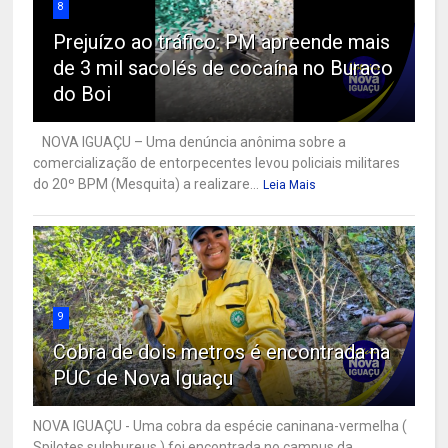
8
Prejuízo ao tráfico: PM apreende mais
de 3 mil sacolés de cocaína no Buraco
do Boi
NOVA IGUAÇU – Uma denúncia anônima sobre a
comercialização de entorpecentes levou policiais militares
do 20º BPM (Mesquita) a realizare...
Leia Mais
9
Cobra de dois metros é encontrada na
PUC de Nova Iguaçu
NOVA IGUAÇU - Uma cobra da espécie caninana-vermelha (
Spilotes sulphureus ) foi encontrada no campus da