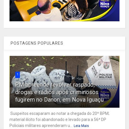
POSTAGENS POPULARES
1
PM apreende revólver raspado,
drogas e rádios após criminosos
fugirem no Danon, em Nova Iguaçu
Suspeitos escaparam ao notar a chegada do 20º BPM;
material ilícito foi abandonado e levado para a 56ª DP
Policiais militares apreenderam u...
Leia Mais