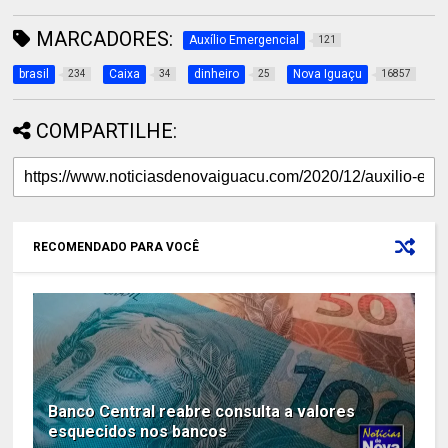
MARCADORES:
Auxílio Emergencial
121
brasil
Caixa
dinheiro
Nova Iguaçu
234
34
25
16857
COMPARTILHE:
RECOMENDADO PARA VOCÊ
Banco Central reabre consulta a valores
esquecidos nos bancos