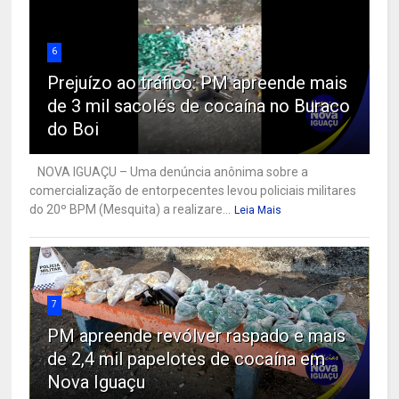
6
Prejuízo ao tráfico: PM apreende mais
de 3 mil sacolés de cocaína no Buraco
do Boi
NOVA IGUAÇU – Uma denúncia anônima sobre a
comercialização de entorpecentes levou policiais militares
do 20º BPM (Mesquita) a realizare...
Leia Mais
7
PM apreende revólver raspado e mais
de 2,4 mil papelotes de cocaína em
Nova Iguaçu