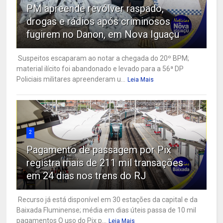
PM apreende revólver raspado,
drogas e rádios após criminosos
fugirem no Danon, em Nova Iguaçu
Suspeitos escaparam ao notar a chegada do 20º BPM;
material ilícito foi abandonado e levado para a 56ª DP
Policiais militares apreenderam u...
Leia Mais
2
Pagamento de passagem por Pix
registra mais de 211 mil transações
em 24 dias nos trens do RJ
Recurso já está disponível em 30 estações da capital e da
Baixada Fluminense; média em dias úteis passa de 10 mil
pagamentos O uso do Pix p...
Leia Mais