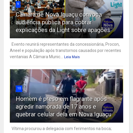
9
Câmara de Nova Iguaçu convoca
audiência pública para cobrar
explicações da Light sobre apagões
Evento reunirá representantes da concessionária, Procon,
Aneel e população após transtornos causados por recentes
ventanias A Câmara Munic...
Leia Mais
10
Homem é preso em flagrante após
agredir namorada de 17 anos e
quebrar celular dela em Nova Iguaçu
Vítima procurou a delegacia com ferimentos na boca;