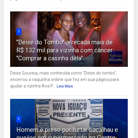
3
"Deise do Tombo" arrecada mais de
R$ 132 mil para vizinha com câncer:
"Comprar a casinha dela"
Deise Gouveia, mais conhecida como "Deise do tombo",
encerrou a vaquinha onliine que fez em sua página para
ajudar a vizinha Ana P...
Leia Mais
4
Homem é preso por furtar bacalhau e
queijos em supermercado no Centro