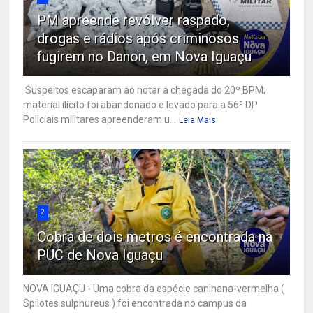
PM apreende revólver raspado,
drogas e rádios após criminosos
fugirem no Danon, em Nova Iguaçu
Suspeitos escaparam ao notar a chegada do 20º BPM;
material ilícito foi abandonado e levado para a 56ª DP
Policiais militares apreenderam u...
Leia Mais
2
Cobra de dois metros é encontrada na
PUC de Nova Iguaçu
NOVA IGUAÇU - Uma cobra da espécie caninana-vermelha (
Spilotes sulphureus ) foi encontrada no campus da