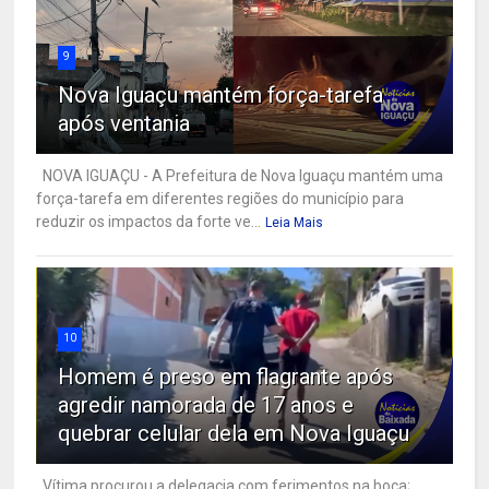
9
Nova Iguaçu mantém força-tarefa
após ventania
NOVA IGUAÇU - A Prefeitura de Nova Iguaçu mantém uma
força-tarefa em diferentes regiões do município para
reduzir os impactos da forte ve...
Leia Mais
10
Homem é preso em flagrante após
agredir namorada de 17 anos e
quebrar celular dela em Nova Iguaçu
Vítima procurou a delegacia com ferimentos na boca;