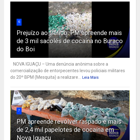
6
Prejuízo ao tráfico: PM apreende mais
de 3 mil sacolés de cocaína no Buraco
do Boi
NOVA IGUAÇU – Uma denúncia anônima sobre a
comercialização de entorpecentes levou policiais militares
do 20º BPM (Mesquita) a realizare...
Leia Mais
7
PM apreende revólver raspado e mais
de 2,4 mil papelotes de cocaína em
Nova Iguaçu