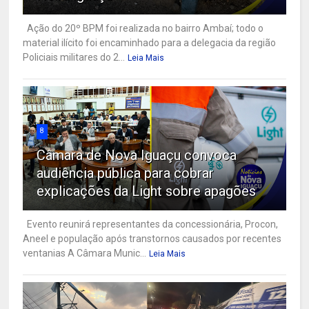
Ação do 20º BPM foi realizada no bairro Ambaí; todo o
material ilícito foi encaminhado para a delegacia da região
Policiais militares do 2...
Leia Mais
8
Câmara de Nova Iguaçu convoca
audiência pública para cobrar
explicações da Light sobre apagões
Evento reunirá representantes da concessionária, Procon,
Aneel e população após transtornos causados por recentes
ventanias A Câmara Munic...
Leia Mais