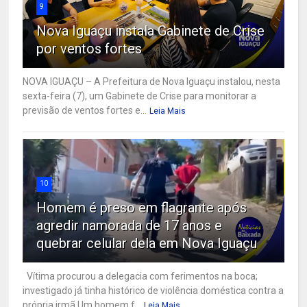
9
Nova Iguaçu instala Gabinete de Crise
por ventos fortes
NOVA IGUAÇU – A Prefeitura de Nova Iguaçu instalou, nesta
sexta-feira (7), um Gabinete de Crise para monitorar a
previsão de ventos fortes e...
Leia Mais
10
Homem é preso em flagrante após
agredir namorada de 17 anos e
quebrar celular dela em Nova Iguaçu
Vítima procurou a delegacia com ferimentos na boca;
investigado já tinha histórico de violência doméstica contra a
própria irmã Um homem f...
Leia Mais