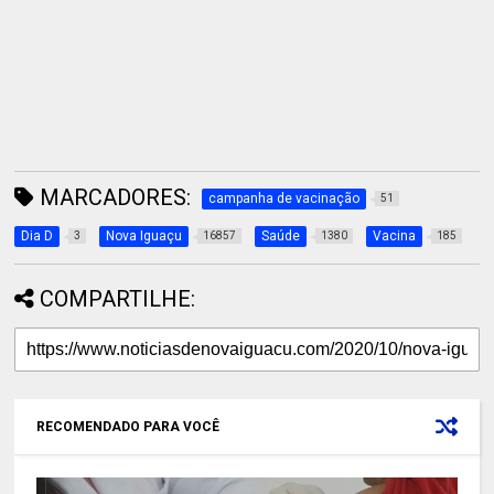
MARCADORES:
campanha de vacinação
51
Dia D
Nova Iguaçu
Saúde
Vacina
3
16857
1380
185
COMPARTILHE:
RECOMENDADO PARA VOCÊ