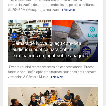
comercialização de entorpecentes levou policiais militares
do 20º BPM (Mesquita) a realizare...
Leia Mais
8
Câmara de Nova Iguaçu convoca
audiência pública para cobrar
explicações da Light sobre apagões
Evento reunirá representantes da concessionária, Procon,
Aneel e população após transtornos causados por recentes
ventanias A Câmara Munic...
Leia Mais