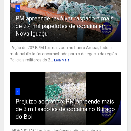
6
PM apreende revólver raspado e mais
de 2,4 mil papelotes de cocaína em
Nova Iguaçu
Ação do 20º BPM foi realizada no bairro Ambaí; todo o
material ilícito foi encaminhado para a delegacia da região
Policiais militares do 2...
Leia Mais
7
Prejuízo ao tráfico: PM apreende mais
de 3 mil sacolés de cocaína no Buraco
do Boi
NOVA IGUAÇU – Uma denúncia anônima sobre a