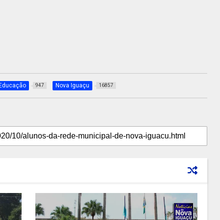
Educação
Nova Iguaçu
947
16857