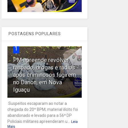
POSTAGENS POPULARES
1
PM apreende revólver
raspado, drogas e rádios
após criminosos fugirem
no Danon, em Nova
Iguaçu
Suspeitos escaparam ao notar a
chegada do 20º BPM; material ilícito foi
abandonado e levado para a 56ª DP
Policiais militares apreenderam u...
Leia
Mais