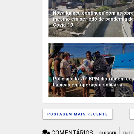
Nova Iguaçu continuou com as obra
mesmo em período de pandemia da
Covid-19
Policiais do 20º BPM distribuem ce
básicas em operação solidária
POSTAGEM MAIS RECENTE
COMENTÁRIOS
BLOGGER
FACE