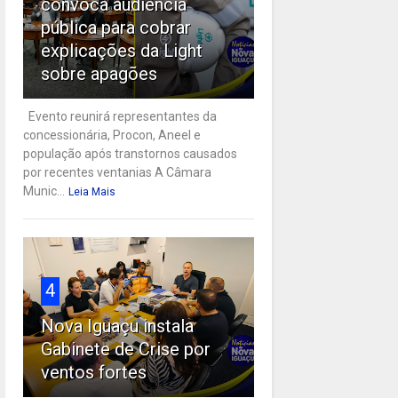
convoca audiência
pública para cobrar
explicações da Light
sobre apagões
Evento reunirá representantes da
concessionária, Procon, Aneel e
população após transtornos causados
por recentes ventanias A Câmara
Munic...
Leia Mais
4
Nova Iguaçu instala
Gabinete de Crise por
ventos fortes