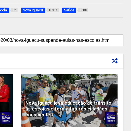
cola
Nova Iguaçu
Saúde
52
16857
1380
Nova Iguaçu leva educação de trânsito
o
às escolas e forma futuros cidadãos
conscientes