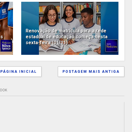
a
Renovação de matrícula para a rede
as
estadual de educação começa nesta
sexta-feira (01/11)
PÁGINA INICIAL
POSTAGEM MAIS ANTIGA
BOOK