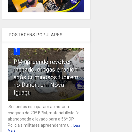
POSTAGENS POPULARES
1
PM apreende revólver
raspado, drogas e rádios
após criminosos fugirem
no Danon, em Nova
Iguaçu
Suspeitos escaparam ao notar a
chegada do 20º BPM; material ilícito foi
abandonado e levado para a 56ª DP
Policiais militares apreenderam u...
Leia
Mais