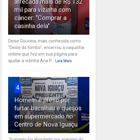
arrecada mais de R$ 132
mil para vizinha com
câncer: "Comprar a
casinha dela"
Deise Gouveia, mais conhecida como
"Deise do tombo", encerrou a vaquinha
onliine que fez em sua página para
ajudar a vizinha Ana P...
Leia Mais
4
Homem é preso por
furtar bacalhau e queijos
em supermercado no
Centro de Nova Iguaçu
Suspeito foi abordado por agentes do