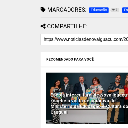
MARCADORES:
Educação
Es
947
COMPARTILHE:
RECOMENDADO PARA VOCÊ
Escola intercultural de Nova Iguaçu
recebe a visita de comitiva do
Ministério da Educação e Cultura d
Uruguai