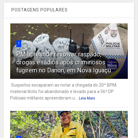
POSTAGENS POPULARES
1
PM apreende revólver raspado,
drogas e rádios após criminosos
fugirem no Danon, em Nova Iguaçu
Suspeitos escaparam ao notar a chegada do 20º BPM;
material ilícito foi abandonado e levado para a 56ª DP
Policiais militares apreenderam u...
Leia Mais