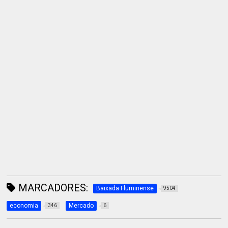
MARCADORES:
Baixada Fluminense
9504
economia
Mercado
346
6