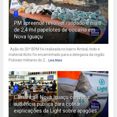
7
PM apreende revólver raspado e mais
de 2,4 mil papelotes de cocaína em
Nova Iguaçu
Ação do 20º BPM foi realizada no bairro Ambaí; todo o
material ilícito foi encaminhado para a delegacia da região
Policiais militares do 2...
Leia Mais
8
Câmara de Nova Iguaçu convoca
audiência pública para cobrar
explicações da Light sobre apagões