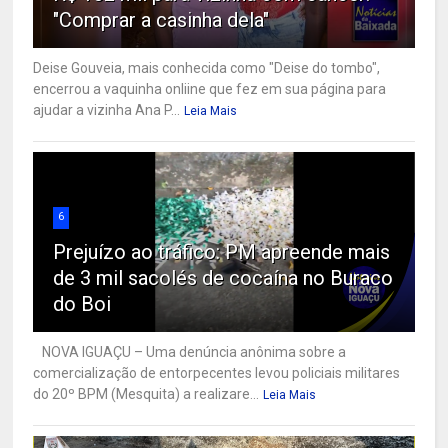
"Comprar a casinha dela"
Deise Gouveia, mais conhecida como "Deise do tombo",
encerrou a vaquinha onliine que fez em sua página para
ajudar a vizinha Ana P...
Leia Mais
6
Prejuízo ao tráfico: PM apreende mais
de 3 mil sacolés de cocaína no Buraco
do Boi
NOVA IGUAÇU – Uma denúncia anônima sobre a
comercialização de entorpecentes levou policiais militares
do 20º BPM (Mesquita) a realizare...
Leia Mais