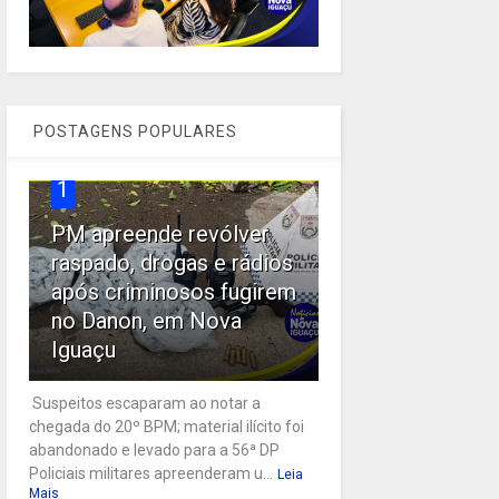
POSTAGENS POPULARES
1
PM apreende revólver
raspado, drogas e rádios
após criminosos fugirem
no Danon, em Nova
Iguaçu
Suspeitos escaparam ao notar a
chegada do 20º BPM; material ilícito foi
abandonado e levado para a 56ª DP
Policiais militares apreenderam u...
Leia
Mais