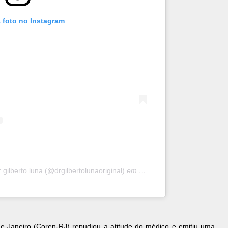
 foto no Instagram
gilberto luna (@drgilbertolunaoriginal)
em
11 de Fev, 2020 às 4:45 P
 Janeiro (Coren-RJ) repudiou a atitude do médico e emitiu uma