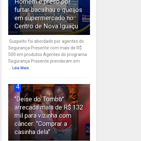
Homem é preso por
furtar bacalhau e queijos
em supermercado no
Centro de Nova Iguaçu
Suspeito foi abordado por agentes do
Segurança Presente com mais de R$
500 em produtos Agentes do programa
Segurança Presente prenderam em
...
Leia Mais
4
"Deise do Tombo"
ST
arrecada mais de R$ 132
mil para vizinha com
câncer: "Comprar a
casinha dela"