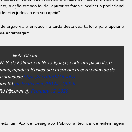
o, a ação tomada foi de "apurar os fatos e acolher a profissional
dencias jurídicas em seu apoio".
o órgão vai à unidade na tarde desta quarta-feira para apoiar a
e de enfermagem.
Nota Oficial
 N. S. de Fátima, em Nova Iguaçu, onde um paciente, o
rinho, agride a técnica de enfermagem com palavras de
 e ameaças
https://t.co/loDJT6UqhJ
ren-RJ
pic.twitter.com/HQWPzQbKJr
RJ (@coren_rj)
February 12, 2020
eito um Ato de Desagravo Público à técnica de enfermagem