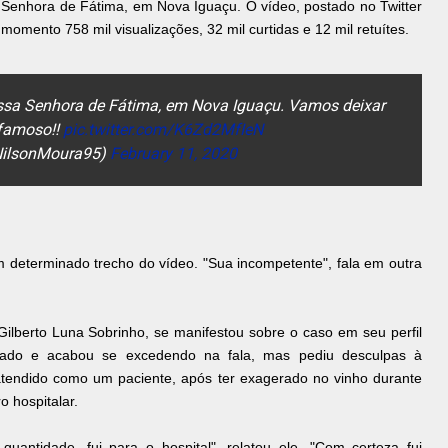
Senhora de Fátima, em Nova Iguaçu. O vídeo, postado no Twitter
o momento 758 mil visualizações, 32 mil curtidas e 12 mil retuítes.
ossa Senhora de Fátima, em Nova Iguaçu. Vamos deixar
famoso!!
pic.twitter.com/K6Zd2MfIeN
NilsonMoura95)
February 11, 2020
m determinado trecho do vídeo. "Sua incompetente", fala em outra
Gilberto Luna Sobrinho, se manifestou sobre o caso em seu perfil
gado e acabou se excedendo na fala, mas pediu desculpas à
r atendido como um paciente, após ter exagerado no vinho durante
 hospitalar.
antidade, fui para o hospital", relatou ele. "Com certeza fui