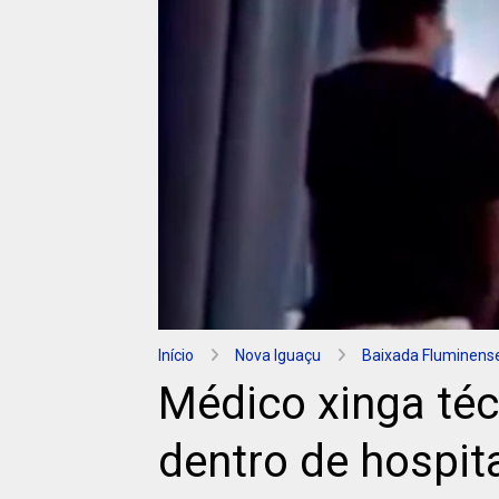
Início
Nova Iguaçu
Baixada Fluminens
Médico xinga té
dentro de hospit