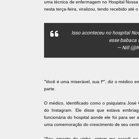
uma técnica de enfermagem no Hospital Nossa 
nesta terça-feira, viralizou, tendo recebido até 
Isso aconteceu no hospital N
esse babaca 
— Nill (@
"Você é uma miserável, sua f*", diz o médico e
parte.
O médico, identificado como o psiquiatra José 
do Instagram. Ele disse que estava embria
funcionária do hospital aonde ele foi para se
uma comemoração do crescimento de seu centro
"Sou amante do vinho, ontem me excedi na qu