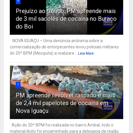
6
Prejuízo ao tráfico: PM apreende mais
de 3 mil sacolés de cocaína no Buraco
do Boi
NOVA IGUAÇU – Uma denúncia anônima sobre a
comercialização de entorpecentes levou policiais militares
do 20º BPM (Mesquita) a realizare...
Leia Mais
7
PM apreende revólver raspado e mais
de 2,4 mil papelotes de cocaína em
Nova Iguaçu
Ação do 20º BPM foi realizada no bairro Ambaí; todo o
material ilícito foi encaminhado para a delegacia da região