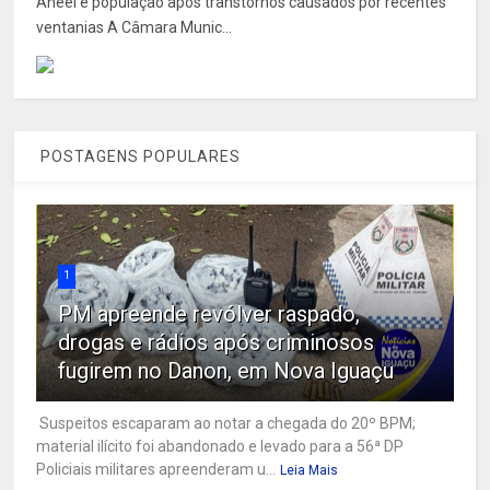
Aneel e população após transtornos causados por recentes
ventanias A Câmara Munic...
POSTAGENS POPULARES
1
PM apreende revólver raspado,
drogas e rádios após criminosos
fugirem no Danon, em Nova Iguaçu
Suspeitos escaparam ao notar a chegada do 20º BPM;
material ilícito foi abandonado e levado para a 56ª DP
Policiais militares apreenderam u...
Leia Mais