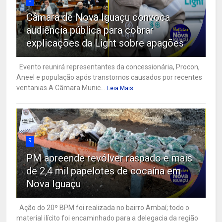
Câmara de Nova Iguaçu convoca
audiência pública para cobrar
explicações da Light sobre apagões
Evento reunirá representantes da concessionária, Procon,
Aneel e população após transtornos causados por recentes
ventanias A Câmara Munic...
Leia Mais
9
PM apreende revólver raspado e mais
de 2,4 mil papelotes de cocaína em
Nova Iguaçu
Ação do 20º BPM foi realizada no bairro Ambaí; todo o
material ilícito foi encaminhado para a delegacia da região