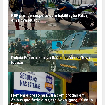
PRF prende suspeito com habilitação Falsa,
em Nova Iguaçu
Polícia Federal realiza fiscalização em Nova
Iguaçu
Homem é preso na Dutra com drogas em
ônibus que fazia o trajeto Nova Iguaçu X Volta
Redonda