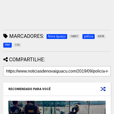
MARCADORES:
Nova Iguaçu
polícia
16857
4678
PRF
114
COMPARTILHE:
RECOMENDADO PARA VOCÊ