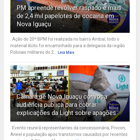
PM apreende revólver raspado e mais
de 2,4 mil papelotes de cocaína em
Nova Iguaçu
Ação do 20º BPM foi realizada no bairro Ambaí; todo o
material ilícito foi encaminhado para a delegacia da região
Policiais militares do 2...
Leia Mais
7
Câmara de Nova Iguaçu convoca
audiência pública para cobrar
explicações da Light sobre apagões
Evento reunirá representantes da concessionária, Procon,
Aneel e população após transtornos causados por recentes