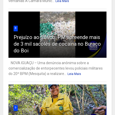
ventanias A Câmara Munic...
Leia Mais
8
Prejuízo ao tráfico: PM apreende mais
de 3 mil sacolés de cocaína no Buraco
do Boi
NOVA IGUAÇU – Uma denúncia anônima sobre a
comercialização de entorpecentes levou policiais militares
do 20º BPM (Mesquita) a realizare...
Leia Mais
9