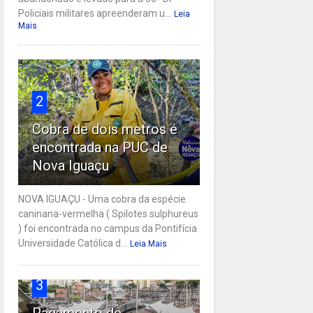
Policiais militares apreenderam u...
Leia
Mais
2
Cobra de dois metros é
encontrada na PUC de
Nova Iguaçu
NOVA IGUAÇU - Uma cobra da espécie
caninana-vermelha ( Spilotes sulphureus
) foi encontrada no campus da Pontifícia
Universidade Católica d...
Leia Mais
3
Pagamento de