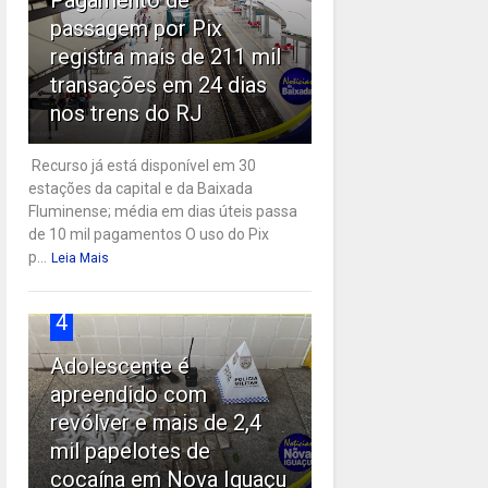
passagem por Pix
registra mais de 211 mil
transações em 24 dias
nos trens do RJ
Recurso já está disponível em 30
estações da capital e da Baixada
Fluminense; média em dias úteis passa
de 10 mil pagamentos O uso do Pix
p...
Leia Mais
4
Adolescente é
apreendido com
revólver e mais de 2,4
mil papelotes de
cocaína em Nova Iguaçu