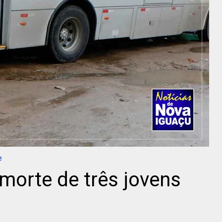
e
 morte de três jovens