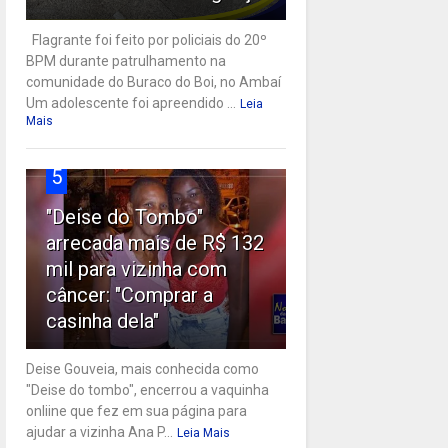
Flagrante foi feito por policiais do 20º
BPM durante patrulhamento na
comunidade do Buraco do Boi, no Ambaí
Um adolescente foi apreendido ...
Leia
Mais
5
"Deise do Tombo"
arrecada mais de R$ 132
mil para vizinha com
câncer: "Comprar a
casinha dela"
Deise Gouveia, mais conhecida como
"Deise do tombo", encerrou a vaquinha
onliine que fez em sua página para
ajudar a vizinha Ana P...
Leia Mais