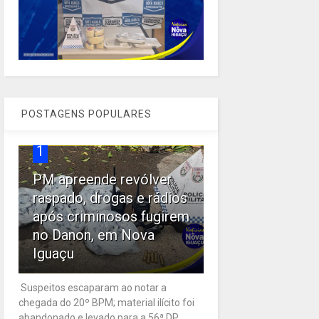
POSTAGENS POPULARES
1
PM apreende revólver
raspado, drogas e rádios
após criminosos fugirem
no Danon, em Nova
Iguaçu
Suspeitos escaparam ao notar a
chegada do 20º BPM; material ilícito foi
abandonado e levado para a 56ª DP