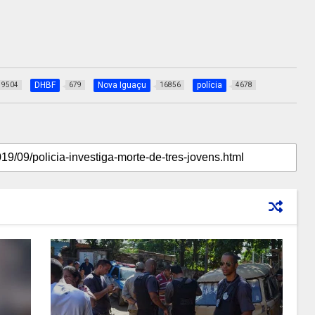
DHBF
Nova Iguaçu
polícia
9504
679
16856
4678