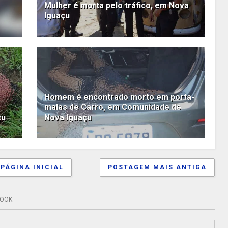
Mulher é morta pelo tráfico, em Nova
Iguaçu
Homem é encontrado morto em porta-
malas de Carro, em Comunidade de
çu
Nova Iguaçu
PÁGINA INICIAL
POSTAGEM MAIS ANTIGA
BOOK