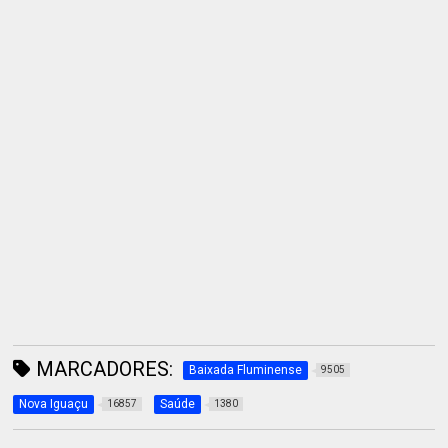
MARCADORES:
Baixada Fluminense
9505
Nova Iguaçu
Saúde
16857
1380