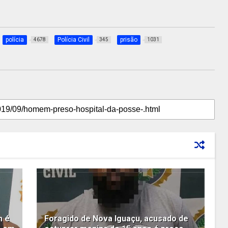
polícia
Polícia Civil
prisão
4678
345
1031
m é
Foragido de Nova Iguaçu, acusado de