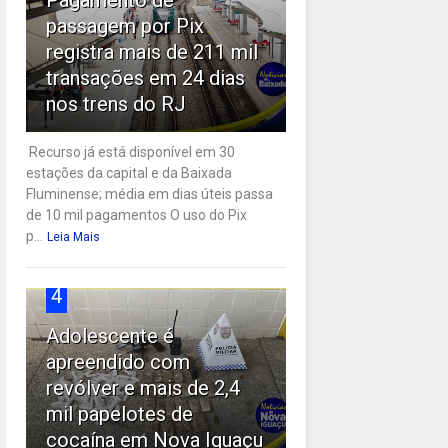
passagem por Pix
registra mais de 211 mil
transações em 24 dias
nos trens do RJ
Recurso já está disponível em 30
estações da capital e da Baixada
Fluminense; média em dias úteis passa
de 10 mil pagamentos O uso do Pix
p...
Leia Mais
4
Adolescente é
apreendido com
revólver e mais de 2,4
mil papelotes de
cocaína em Nova Iguaçu