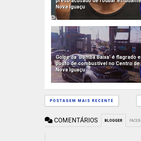
preso acusado de roubar estudant
Nova Iguaçu
Golpe da 'Bomba Baixa' é flagrado 
posto de combustível no Centro de
Nova Iguaçu
POSTAGEM MAIS RECENTE
COMENTÁRIOS
BLOGGER
FACE