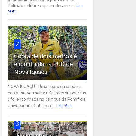
Policiais militares apreenderam u...
Leia
Mais
2
Cobra de dois metros é
encontrada na PUC de
Nova Iguaçu
NOVA IGUAÇU - Uma cobra da espécie
caninana-vermelha ( Spilotes sulphureus
) foi encontrada no campus da Pontifícia
Universidade Católica d...
Leia Mais
3
Pagamento de