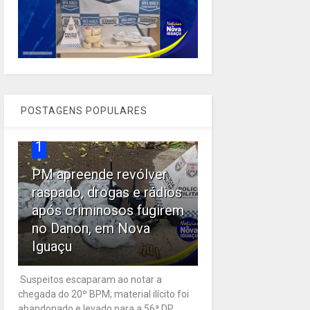
POSTAGENS POPULARES
1
PM apreende revólver
raspado, drogas e rádios
após criminosos fugirem
no Danon, em Nova
Iguaçu
Suspeitos escaparam ao notar a
chegada do 20º BPM; material ilícito foi
abandonado e levado para a 56ª DP