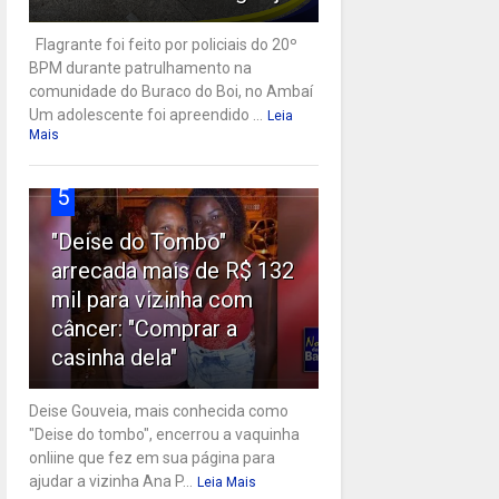
Flagrante foi feito por policiais do 20º
BPM durante patrulhamento na
comunidade do Buraco do Boi, no Ambaí
Um adolescente foi apreendido ...
Leia
Mais
5
"Deise do Tombo"
arrecada mais de R$ 132
mil para vizinha com
câncer: "Comprar a
casinha dela"
Deise Gouveia, mais conhecida como
"Deise do tombo", encerrou a vaquinha
onliine que fez em sua página para
ajudar a vizinha Ana P...
Leia Mais