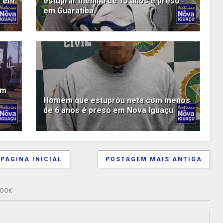
e em
estuprar menina de 15 anos é preso
em Guaratiba
em
Homem que estuprou neta com menos
de 6 anos é preso em Nova Iguaçu
PÁGINA INICIAL
POSTAGEM MAIS ANTIGA
BOOK