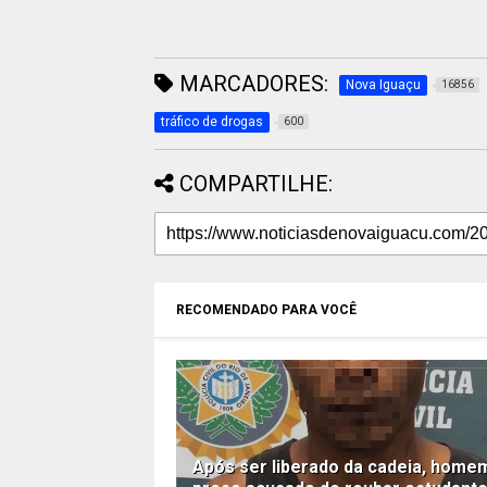
MARCADORES:
Nova Iguaçu
16856
tráfico de drogas
600
COMPARTILHE:
RECOMENDADO PARA VOCÊ
Após ser liberado da cadeia, home