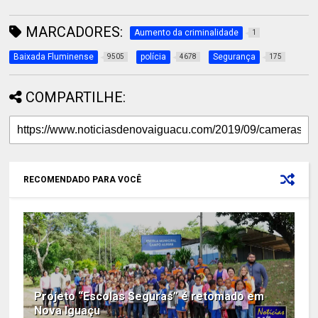
MARCADORES:
Aumento da criminalidade
1
Baixada Fluminense
polícia
Segurança
9505
4678
175
COMPARTILHE:
RECOMENDADO PARA VOCÊ
Projeto “Escolas Seguras” é retomado em
Nova Iguaçu