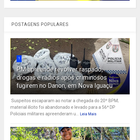
POSTAGENS POPULARES
1
PM apreende revólver raspado,
drogas e rádios após criminosos
fugirem no Danon, em Nova Iguaçu
Suspeitos escaparam ao notar a chegada do 20º BPM;
material ilícito foi abandonado e levado para a 56ª DP
Policiais militares apreenderam u...
Leia Mais