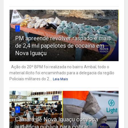
7
PM apreende revólver raspado e mais
de 2,4 mil papelotes de cocaína em
Nova Iguaçu
Ação do 20º BPM foi realizada no bairro Ambaí; todo o
material ilícito foi encaminhado para a delegacia da região
Policiais militares do 2...
Leia Mais
8
Câmara de Nova Iguaçu convoca
audiência pública para cobrar