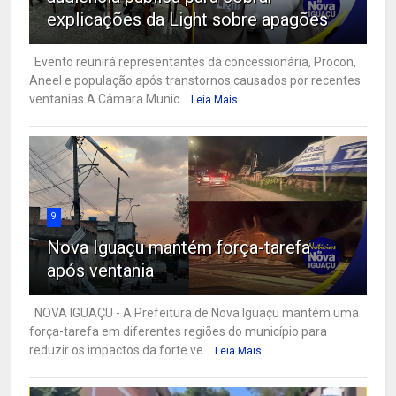
explicações da Light sobre apagões
Evento reunirá representantes da concessionária, Procon,
Aneel e população após transtornos causados por recentes
ventanias A Câmara Munic...
Leia Mais
9
Nova Iguaçu mantém força-tarefa
após ventania
NOVA IGUAÇU - A Prefeitura de Nova Iguaçu mantém uma
força-tarefa em diferentes regiões do município para
reduzir os impactos da forte ve...
Leia Mais