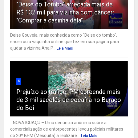
"Deise do Tombo" arrecada mais de
R$ 132 mil para vizinha com câncer:
"Comprar a casinha dela"
Deise Gouveia, mais conhecida como "Deise do tombo",
encerrou a vaquinha onliine que fez em sua página para
ajudar a vizinha Ana P...
Leia Mais
6
Prejuízo ao tráfico: PM apreende mais
de 3 mil sacolés de cocaína no Buraco
do Boi
NOVA IGUAÇU – Uma denúncia anônima sobre a
comercialização de entorpecentes levou policiais militares
do 20º BPM (Mesquita) a realizare...
Leia Mais