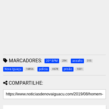
MARCADORES:
20º BPM
assalto
294
315
Nova Iguaçu
polícia
prisão
16856
4678
1031
COMPARTILHE: