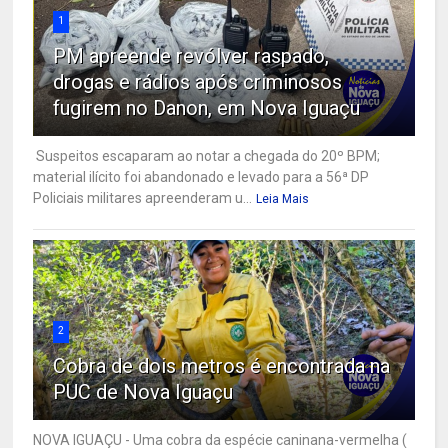
1
PM apreende revólver raspado,
drogas e rádios após criminosos
fugirem no Danon, em Nova Iguaçu
Suspeitos escaparam ao notar a chegada do 20º BPM;
material ilícito foi abandonado e levado para a 56ª DP
Policiais militares apreenderam u...
Leia Mais
2
Cobra de dois metros é encontrada na
PUC de Nova Iguaçu
NOVA IGUAÇU - Uma cobra da espécie caninana-vermelha (