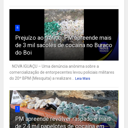
6
Prejuízo ao tráfico: PM apreende mais
de 3 mil sacolés de cocaína no Buraco
do Boi
NOVA IGUAÇU – Uma denúncia anônima sobre a
comercialização de entorpecentes levou policiais militares
do 20º BPM (Mesquita) a realizare...
Leia Mais
7
PM apreende revólver raspado e mais
de 2,4 mil papelotes de cocaína em