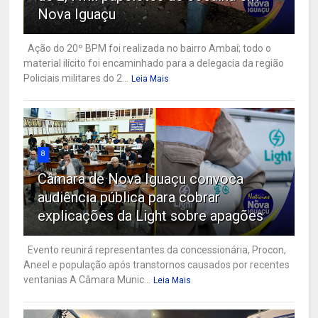
Nova Iguaçu
Ação do 20º BPM foi realizada no bairro Ambaí; todo o
material ilícito foi encaminhado para a delegacia da região
Policiais militares do 2...
Leia Mais
8
Câmara de Nova Iguaçu convoca
audiência pública para cobrar
explicações da Light sobre apagões
Evento reunirá representantes da concessionária, Procon,
Aneel e população após transtornos causados por recentes
ventanias A Câmara Munic...
Leia Mais