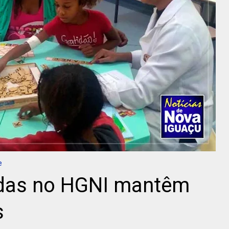
e
adas no HGNI mantêm
s