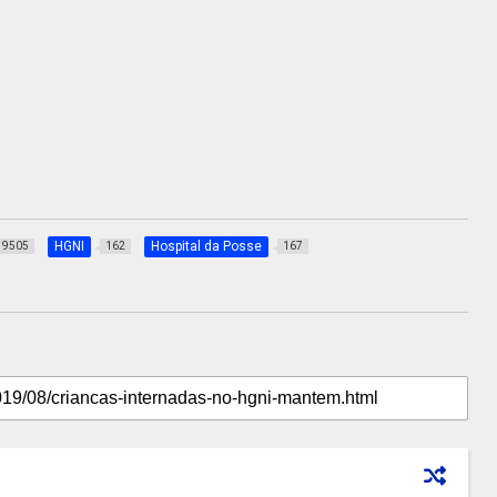
HGNI
Hospital da Posse
9505
162
167