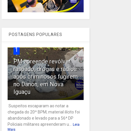
POSTAGENS POPULARES
1
PM apreende revólver
raspado, drogas e rádios
após criminosos fugirem
no Danon, em Nova
Iguaçu
Suspeitos escaparam ao notar a
chegada do 20º BPM; material ilícito foi
abandonado e levado para a 56ª DP
Policiais militares apreenderam u...
Leia
Mais