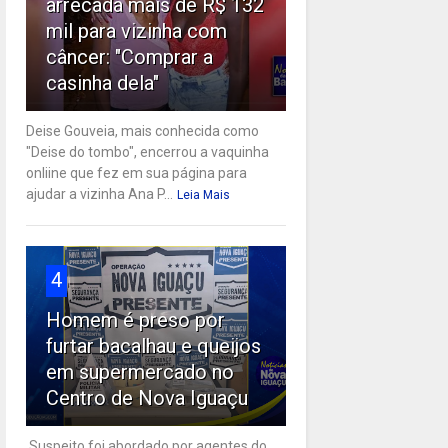
arrecada mais de R$ 132
mil para vizinha com
câncer: "Comprar a
casinha dela"
Deise Gouveia, mais conhecida como
"Deise do tombo", encerrou a vaquinha
onliine que fez em sua página para
ajudar a vizinha Ana P...
Leia Mais
4
Homem é preso por
furtar bacalhau e queijos
em supermercado no
Centro de Nova Iguaçu
Suspeito foi abordado por agentes do