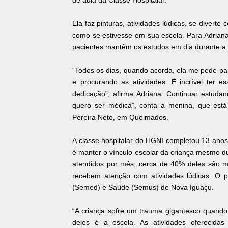
de aula da Classe Hospitalar.
Ela faz pinturas, atividades lúdicas, se divert
como se estivesse em sua escola. Para Adriana
pacientes mantêm os estudos em dia durante a 
“Todos os dias, quando acorda, ela me pede par
e procurando as atividades. É incrível ter e
dedicação”, afirma Adriana. Continuar estud
quero ser médica”, conta a menina, que est
Pereira Neto, em Queimados.
A classe hospitalar do HGNI completou 13 anos 
é manter o vínculo escolar da criança mesmo d
atendidos por mês, cerca de 40% deles são m
recebem atenção com atividades lúdicas. O p
(Semed) e Saúde (Semus) de Nova Iguaçu.
“A criança sofre um trauma gigantesco quando 
deles é a escola. As atividades oferecida