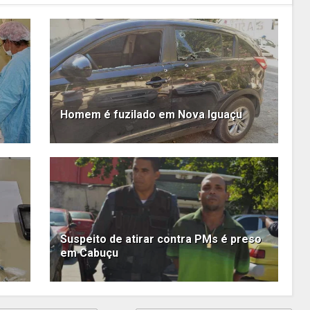
Homem é fuzilado em Nova Iguaçu
Suspeito de atirar contra PMs é preso
em Cabuçu