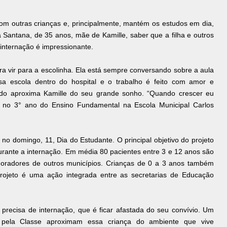
e com outras crianças e, principalmente, mantém os estudos em dia,
 Santana, de 35 anos, mãe de Kamille, saber que a filha e outros
internação é impressionante.
a vir para a escolinha. Ela está sempre conversando sobre a aula
ssa escola dentro do hospital e o trabalho é feito com amor e
ando aproxima Kamille do seu grande sonho. “Quando crescer eu
á no 3° ano do Ensino Fundamental na Escola Municipal Carlos
no domingo, 11, Dia do Estudante. O principal objetivo do projeto
urante a internação. Em média 80 pacientes entre 3 e 12 anos são
oradores de outros municípios. Crianças de 0 a 3 anos também
rojeto é uma ação integrada entre as secretarias de Educação
precisa de internação, que é ficar afastada do seu convívio. Um
s pela Classe aproximam essa criança do ambiente que vive