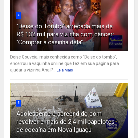
4
"Deise do Tombo" arrecada mais de
R$ 132 mil para vizinha com câncer:
"Comprar a casinha dela"
Deise Gouveia, mais conhecida como "Deise do tombo",
encerrou a vaquinha onliine que fez em sua página para
ajudar a vizinha Ana P...
Leia Mais
5
Adolescente é apreendido com
revólver e mais de 2,4 mil papelotes
de cocaína em Nova Iguaçu