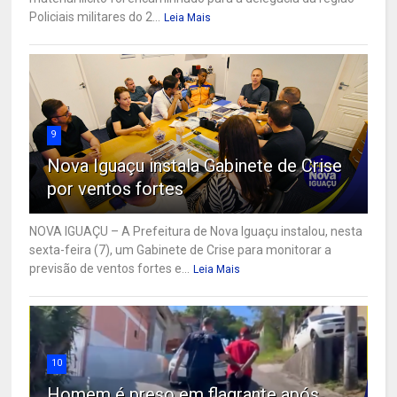
Policiais militares do 2...
Leia Mais
9
Nova Iguaçu instala Gabinete de Crise
por ventos fortes
NOVA IGUAÇU – A Prefeitura de Nova Iguaçu instalou, nesta
sexta-feira (7), um Gabinete de Crise para monitorar a
previsão de ventos fortes e...
Leia Mais
10
Homem é preso em flagrante após