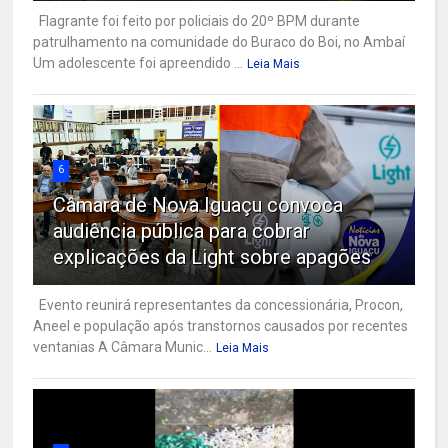
Flagrante foi feito por policiais do 20º BPM durante
patrulhamento na comunidade do Buraco do Boi, no Ambaí
Um adolescente foi apreendido ...
Leia Mais
6
Câmara de Nova Iguaçu convoca
audiência pública para cobrar
explicações da Light sobre apagões
Evento reunirá representantes da concessionária, Procon,
Aneel e população após transtornos causados por recentes
ventanias A Câmara Munic...
Leia Mais