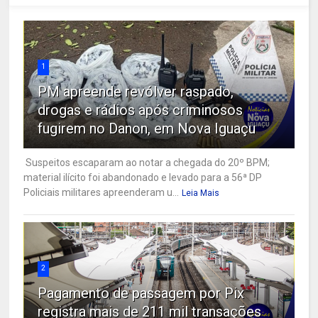
1
PM apreende revólver raspado,
drogas e rádios após criminosos
fugirem no Danon, em Nova Iguaçu
Suspeitos escaparam ao notar a chegada do 20º BPM;
material ilícito foi abandonado e levado para a 56ª DP
Policiais militares apreenderam u...
Leia Mais
2
Pagamento de passagem por Pix
registra mais de 211 mil transações