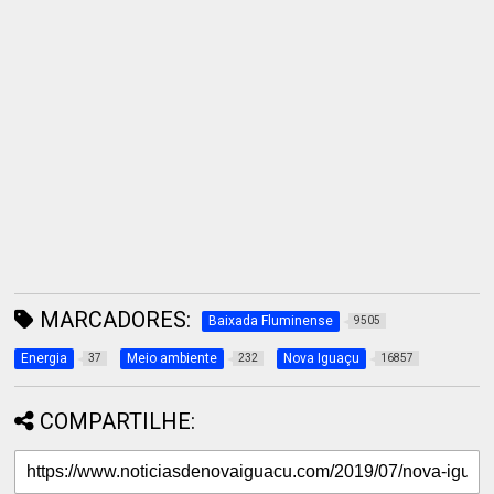
MARCADORES:
Baixada Fluminense
9505
Energia
Meio ambiente
Nova Iguaçu
37
232
16857
COMPARTILHE: