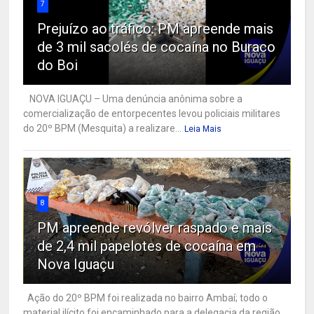
7
Prejuízo ao tráfico: PM apreende mais
de 3 mil sacolés de cocaína no Buraco
do Boi
NOVA IGUAÇU – Uma denúncia anônima sobre a
comercialização de entorpecentes levou policiais militares
do 20º BPM (Mesquita) a realizare...
Leia Mais
8
PM apreende revólver raspado e mais
de 2,4 mil papelotes de cocaína em
Nova Iguaçu
Ação do 20º BPM foi realizada no bairro Ambaí; todo o
material ilícito foi encaminhado para a delegacia da região