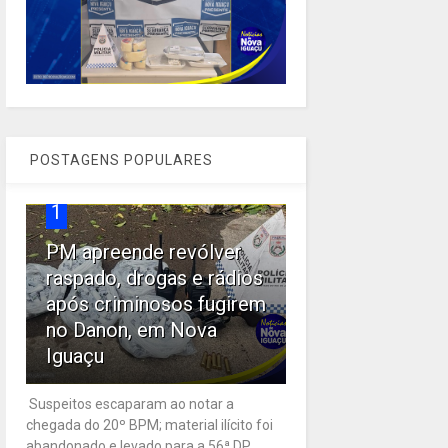
POSTAGENS POPULARES
1
PM apreende revólver
raspado, drogas e rádios
após criminosos fugirem
no Danon, em Nova
Iguaçu
Suspeitos escaparam ao notar a
chegada do 20º BPM; material ilícito foi
abandonado e levado para a 56ª DP