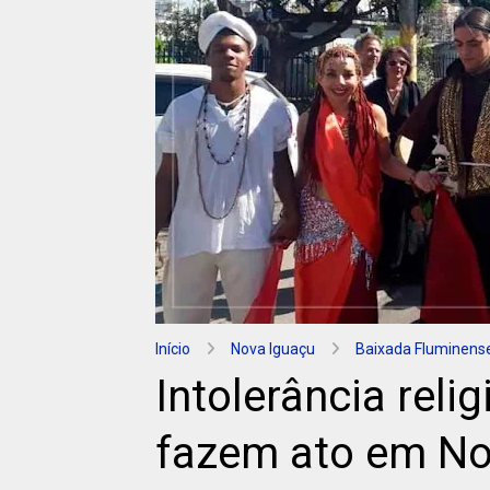
Início
Nova Iguaçu
Baixada Fluminens
Intolerância reli
fazem ato em No