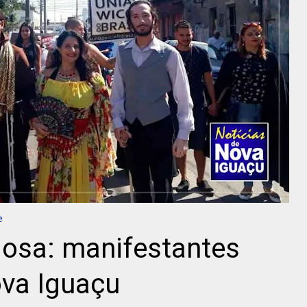
e
giosa: manifestantes
va Iguaçu