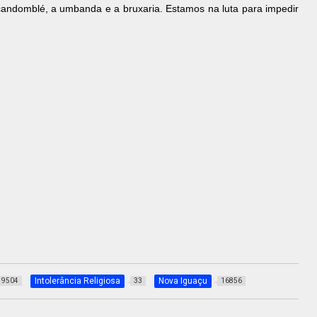
o candomblé, a umbanda e a bruxaria. Estamos na luta para impedir
Intolerância Religiosa
Nova Iguaçu
9504
33
16856