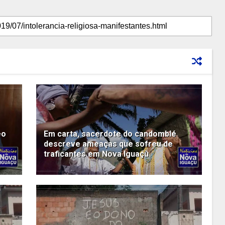
eo
Em carta, sacerdote do candomblé
descreve ameaças que sofreu de
traficantes em Nova Iguaçu