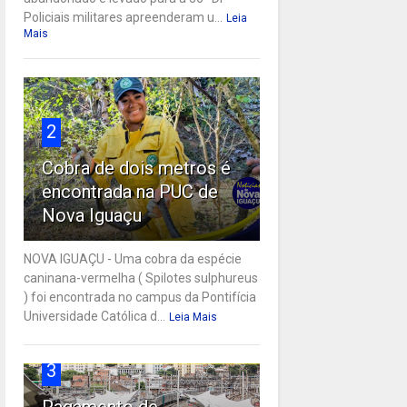
Policiais militares apreenderam u...
Leia
Mais
2
Cobra de dois metros é
encontrada na PUC de
Nova Iguaçu
NOVA IGUAÇU - Uma cobra da espécie
caninana-vermelha ( Spilotes sulphureus
) foi encontrada no campus da Pontifícia
Universidade Católica d...
Leia Mais
3
Pagamento de