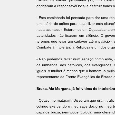
Caxias, na última quinta-feira (11). Os crim
obrigaram a responsável local a destruir todos
- Esta caminhada foi pensada para dar uma res
uma série de ações para estabilizar esta situa
nada acontecer. Estaremos em Copacabana em 1
autoridades não ficaram em silêncio. O gover
teremos que levar um cadáver até o palácio - 
Combate à Intolerância Religiosa e um dos orga
- Não podemos faltar num espaço como este, 
da umbanda, dos católicos, dos evangélicos.
iguais. A mulher é menos que o homem, a mulhe
representante da Frente Evangélica do Estado d
Bruxa, Ala Morgana já foi vítima de intolerân
- Quase me mataram. Disseram que eram trafica
cotinuo exercendo o meu sacerdócio no meu te
capa de bruxa, nem poder colocar uma oferend