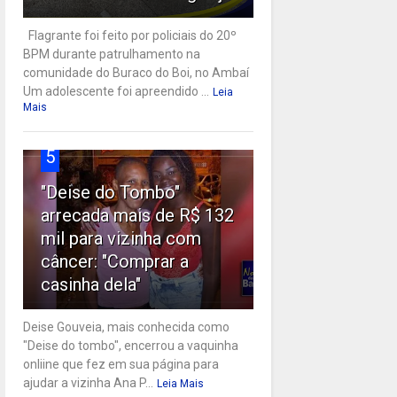
Flagrante foi feito por policiais do 20º
BPM durante patrulhamento na
comunidade do Buraco do Boi, no Ambaí
Um adolescente foi apreendido ...
Leia
Mais
5
"Deise do Tombo"
arrecada mais de R$ 132
mil para vizinha com
câncer: "Comprar a
casinha dela"
Deise Gouveia, mais conhecida como
"Deise do tombo", encerrou a vaquinha
onliine que fez em sua página para
ajudar a vizinha Ana P...
Leia Mais