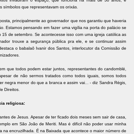
inosos invadiram o espaço, que funciona há mais de 50 anos, e
 os símbolos que representavam os orixás.
posta, principalmente ao governador que nos garantiu que haveria
ção. Estamos pensando em fazer uma vigília na porta do palácio se
5 de setembro. Se acontecesse isso com uma igreja católica as
nador trouxe a segurança pública pra ele, e se continuar assim
destaca o babalaô Ivanir dos Santos, interlocutor da Comissão de
nizadores.
em que todos podem estar juntos, representantes do candomblé,
 Apesar de não sermos tratados como todos iguais, somos todos
r negra menor do que a branca e assim vai... - diz Sandra Régis,
e Direitos.
cia religiosa:
ntes de Jesus. Apesar de ter ficado dois meses sem sair de casa,
mplo em São João de Meriti. Mas é difícil não poder usar minha
a na encruzilhada. É na Baixada que acontece o maior número de