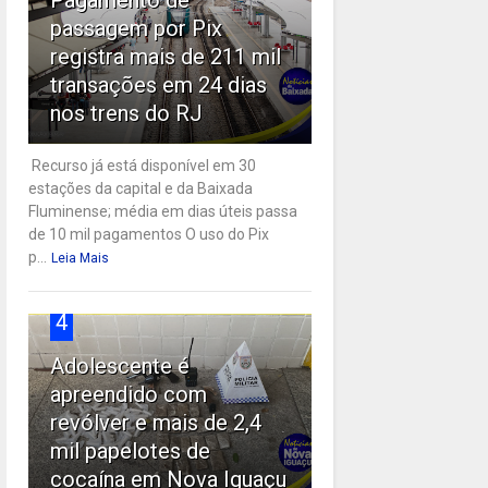
passagem por Pix
registra mais de 211 mil
transações em 24 dias
nos trens do RJ
Recurso já está disponível em 30
estações da capital e da Baixada
Fluminense; média em dias úteis passa
de 10 mil pagamentos O uso do Pix
p...
Leia Mais
4
Adolescente é
apreendido com
revólver e mais de 2,4
mil papelotes de
cocaína em Nova Iguaçu