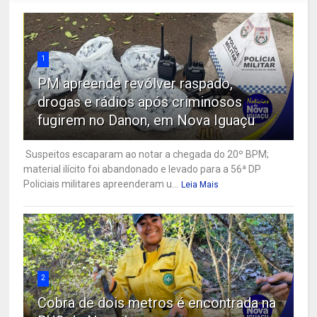
1
PM apreende revólver raspado,
drogas e rádios após criminosos
fugirem no Danon, em Nova Iguaçu
Suspeitos escaparam ao notar a chegada do 20º BPM;
material ilícito foi abandonado e levado para a 56ª DP
Policiais militares apreenderam u...
Leia Mais
2
Cobra de dois metros é encontrada na