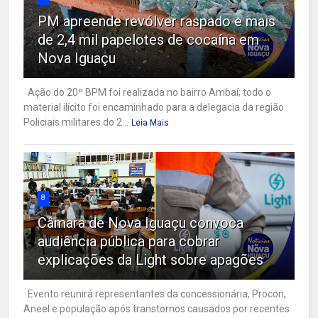
PM apreende revólver raspado e mais
de 2,4 mil papelotes de cocaína em
Nova Iguaçu
Ação do 20º BPM foi realizada no bairro Ambaí; todo o
material ilícito foi encaminhado para a delegacia da região
Policiais militares do 2...
Leia Mais
8
Câmara de Nova Iguaçu convoca
audiência pública para cobrar
explicações da Light sobre apagões
Evento reunirá representantes da concessionária, Procon,
Aneel e população após transtornos causados por recentes