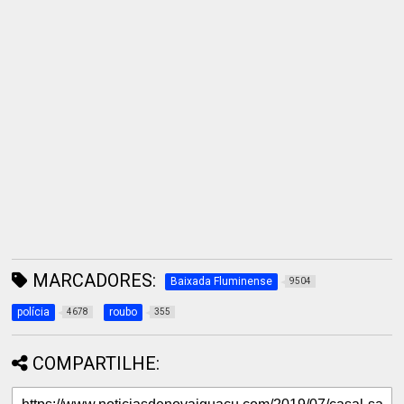
MARCADORES:
Baixada Fluminense
9504
polícia
roubo
4678
355
COMPARTILHE: