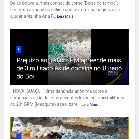
Deise Gouveia, mais conhecida como "Deise do tombo",
encerrou a vaquinha onliine que fez em sua página para
ajudar a vizinha Ana P...
Leia Mais
6
Prejuízo ao tráfico: PM apreende mais
de 3 mil sacolés de cocaína no Buraco
do Boi
NOVA IGUAÇU – Uma denúncia anônima sobre a
comercialização de entorpecentes levou policiais militares
do 20º BPM (Mesquita) a realizare...
Leia Mais
7