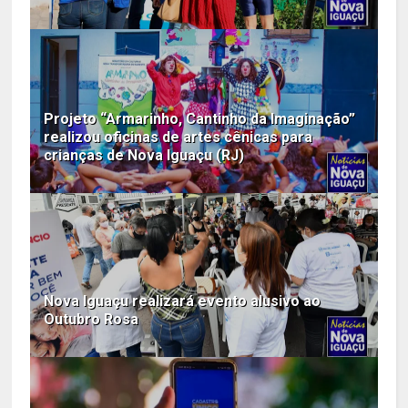
Projeto “Armarinho, Cantinho da Imaginação”
realizou oficinas de artes cênicas para
crianças de Nova Iguaçu (RJ)
Nova Iguaçu realizará evento alusivo ao
Outubro Rosa