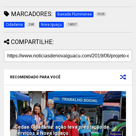
MARCADORES:
Baixada Fluminense
9505
Cidadania
Nova Iguaçu
268
16857
COMPARTILHE:
RECOMENDADO PARA VOCÊ
Cedae Cidadania: ação leva prestação de
serviços a Nova Iguaçu