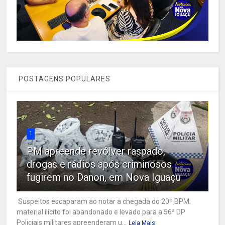
POSTAGENS POPULARES
1
PM apreende revólver raspado,
drogas e rádios após criminosos
fugirem no Danon, em Nova Iguaçu
Suspeitos escaparam ao notar a chegada do 20º BPM;
material ilícito foi abandonado e levado para a 56ª DP
Policiais militares apreenderam u...
Leia Mais