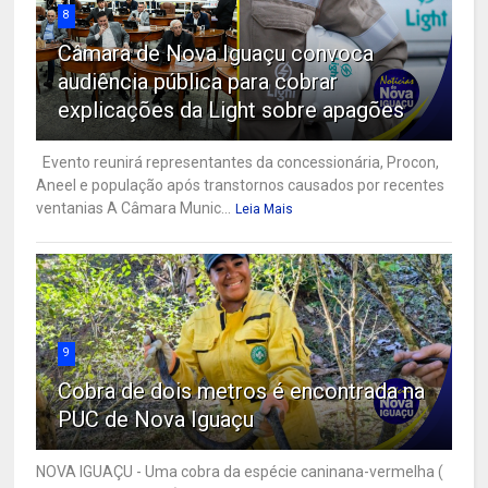
8
Câmara de Nova Iguaçu convoca
audiência pública para cobrar
explicações da Light sobre apagões
Evento reunirá representantes da concessionária, Procon,
Aneel e população após transtornos causados por recentes
ventanias A Câmara Munic...
Leia Mais
9
Cobra de dois metros é encontrada na
PUC de Nova Iguaçu
NOVA IGUAÇU - Uma cobra da espécie caninana-vermelha (