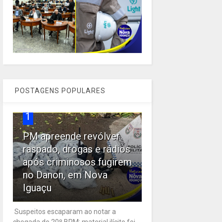
POSTAGENS POPULARES
1
PM apreende revólver
raspado, drogas e rádios
após criminosos fugirem
no Danon, em Nova
Iguaçu
Suspeitos escaparam ao notar a
chegada do 20º BPM; material ilícito foi