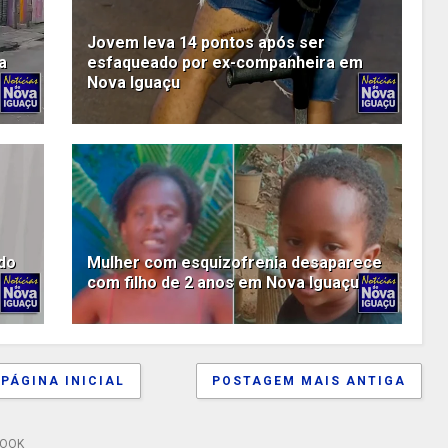
Jovem leva 14 pontos após ser
a
esfaqueado por ex-companheira em
Nova Iguaçu
ado
Mulher com esquizofrenia desaparece
com filho de 2 anos em Nova Iguaçu
PÁGINA INICIAL
POSTAGEM MAIS ANTIGA
BOOK