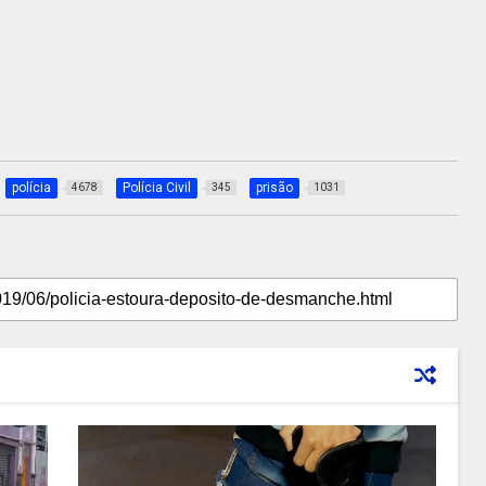
polícia
Polícia Civil
prisão
4678
345
1031