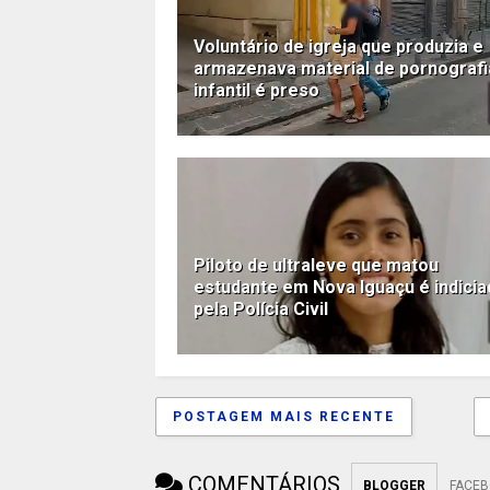
Voluntário de igreja que produzia e
armazenava material de pornografi
infantil é preso
Piloto de ultraleve que matou
estudante em Nova Iguaçu é indici
pela Polícia Civil
POSTAGEM MAIS RECENTE
COMENTÁRIOS
BLOGGER
FACE