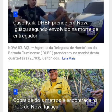
7
Caso Kaik: DHBF prende em Nova
Iguaçu segundo envolvido na morte de
entregador
NOVA IGUAÇU — Agentes da Delegacia de Homicídios da
Baixada Fluminense ( DHBF ) prenderam, na manhã desta
quarta-feira (25/03), Kleiton dos...
Leia Mais
8
Cobra de dois metros é encontrada na
PUC de Nova Iguaçu