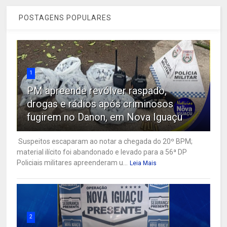
POSTAGENS POPULARES
1
PM apreende revólver raspado,
drogas e rádios após criminosos
fugirem no Danon, em Nova Iguaçu
Suspeitos escaparam ao notar a chegada do 20º BPM;
material ilícito foi abandonado e levado para a 56ª DP
Policiais militares apreenderam u...
Leia Mais
2