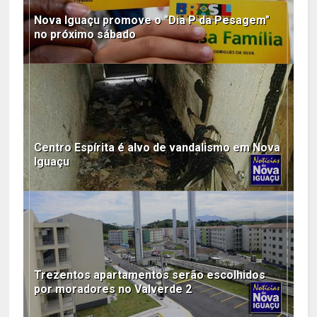
Nova Iguaçu promove o "Dia P da Pesagem"
no próximo sábado
Centro Espírita é alvo de vandalismo em Nova
Iguaçu
Trezentos apartamentos serão escolhidos
por moradores no Valverde 2