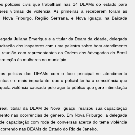
dos policiais civis que trabalham nas 14 DEAMs do estado para
eres vítimas de violência. As primeiras a receberem foram as
 Nova Friburgo, Região Serrrana, e Nova Iguaçu, na Baixada
ada Juliana Emerique e a titular da Deam da cidade, delegada
acitação dos inspetores com uma palestra sobre bom atendimento
 uma reunião com representantes da Ordem dos Advogados do Brasil
e proteção às mulheres no município.
dos policias das DEAMs com o foco principal no atendimento
ntos e o mais importante: que o policial tenha a consciência que
aquela violência causado pelo agente público que gere intimidação
eal, titular da DEAM de Nova Iguaçu, realizou sua capacitação
imento nas ocorrências de gênero. Em Nova Friburgo, a delegada
e capacitação com roda de conversas acerca do tema violência
á ocorrendo nas DEAMs do Estado do Rio de Janeiro.