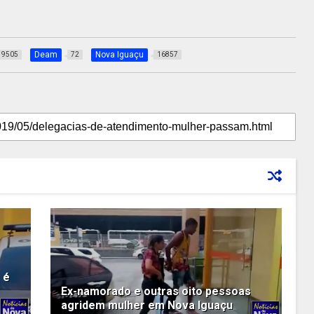
Deam
Nova Iguaçu
9505
72
16857
 é
Ex-namorado e outras oito pessoas
agridem mulher em Nova Iguaçu