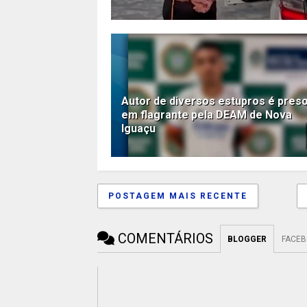
Autor de diversos estupros é pres
em flagrante pela DEAM de Nova
Iguaçu
POSTAGEM MAIS RECENTE
COMENTÁRIOS
BLOGGER
FACE