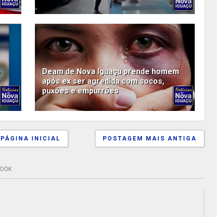
o
Deam de Nova Iguaçu prende homem
após ex ser agredida com socos,
puxões e empurrões
PÁGINA INICIAL
POSTAGEM MAIS ANTIGA
BOOK