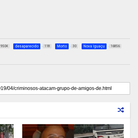
desaparecido
Morto
Nova Iguaçu
9504
118
30
16856