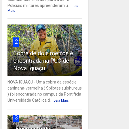
Policiais militares apreenderam u...
Leia
Mais
2
Cobra de dois metros é
encontrada na PUC de
Nova Iguaçu
NOVA IGUAÇU - Uma cobra da espécie
caninana-vermelha ( Spilotes sulphureus
) foi encontrada no campus da Pontifícia
Universidade Católica d...
Leia Mais
3
Pagamento de