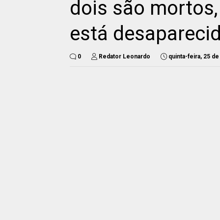
dois são mortos,
está desapareci
0
Redator Leonardo
quinta-feira, 25 de