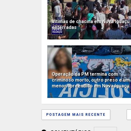
Vítimas de chacina em Nova Iguaçu
enterradas
Operação da PM termina com
criminoso morto, outro preso e um
menor apreendido em Nova Iguaçu
POSTAGEM MAIS RECENTE