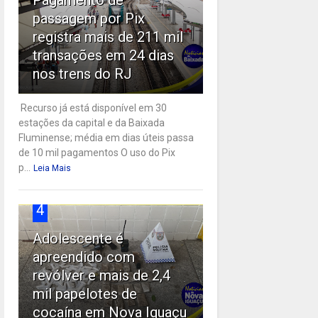
passagem por Pix
registra mais de 211 mil
transações em 24 dias
nos trens do RJ
Recurso já está disponível em 30
estações da capital e da Baixada
Fluminense; média em dias úteis passa
de 10 mil pagamentos O uso do Pix
p...
Leia Mais
4
Adolescente é
apreendido com
revólver e mais de 2,4
mil papelotes de
cocaína em Nova Iguaçu