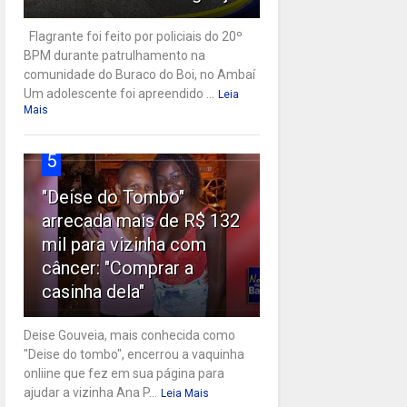
Flagrante foi feito por policiais do 20º
BPM durante patrulhamento na
comunidade do Buraco do Boi, no Ambaí
Um adolescente foi apreendido ...
Leia
Mais
5
"Deise do Tombo"
arrecada mais de R$ 132
mil para vizinha com
câncer: "Comprar a
casinha dela"
Deise Gouveia, mais conhecida como
"Deise do tombo", encerrou a vaquinha
onliine que fez em sua página para
ajudar a vizinha Ana P...
Leia Mais