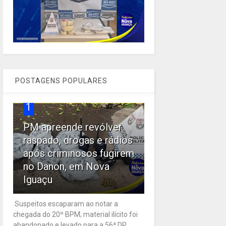
POSTAGENS POPULARES
1
PM apreende revólver
raspado, drogas e rádios
após criminosos fugirem
no Danon, em Nova
Iguaçu
Suspeitos escaparam ao notar a
chegada do 20º BPM; material ilícito foi
abandonado e levado para a 56ª DP