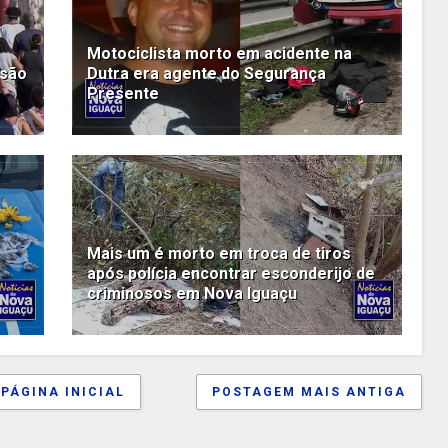
Motociclista morto em acidente na
 são
Dutra era agente do Segurança
Presente
Mais um é morto em troca de tiros
após polícia encontrar esconderijo de
criminosos em Nova Iguaçu
PÁGINA INICIAL
POSTAGEM MAIS ANTIGA