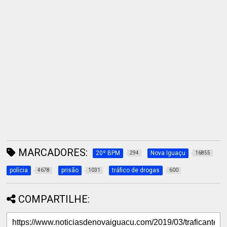
MARCADORES:
20º BPM
Nova Iguaçu
294
16855
polícia
prisão
tráfico de drogas
4678
1031
600
COMPARTILHE: