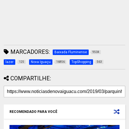
MARCADORES:
Baixada Fluminense
9504
lazer
Nova Iguaçu
TopShopping
125
16856
563
COMPARTILHE:
RECOMENDADO PARA VOCÊ