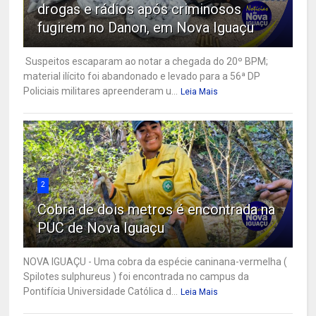
drogas e rádios após criminosos
fugirem no Danon, em Nova Iguaçu
Suspeitos escaparam ao notar a chegada do 20º BPM;
material ilícito foi abandonado e levado para a 56ª DP
Policiais militares apreenderam u...
Leia Mais
2
Cobra de dois metros é encontrada na
PUC de Nova Iguaçu
NOVA IGUAÇU - Uma cobra da espécie caninana-vermelha (
Spilotes sulphureus ) foi encontrada no campus da
Pontifícia Universidade Católica d...
Leia Mais