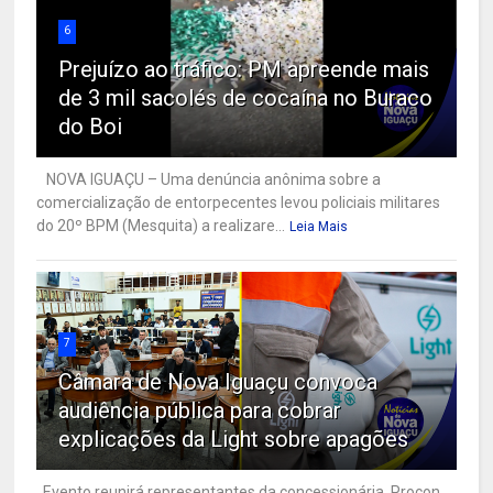
6
Prejuízo ao tráfico: PM apreende mais
de 3 mil sacolés de cocaína no Buraco
do Boi
NOVA IGUAÇU – Uma denúncia anônima sobre a
comercialização de entorpecentes levou policiais militares
do 20º BPM (Mesquita) a realizare...
Leia Mais
7
Câmara de Nova Iguaçu convoca
audiência pública para cobrar
explicações da Light sobre apagões
Evento reunirá representantes da concessionária, Procon,