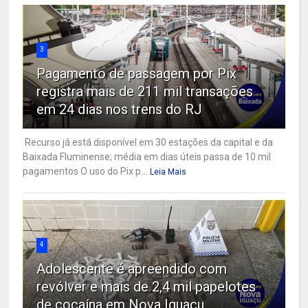
3
Pagamento de passagem por Pix
registra mais de 211 mil transações
em 24 dias nos trens do RJ
Recurso já está disponível em 30 estações da capital e da
Baixada Fluminense; média em dias úteis passa de 10 mil
pagamentos O uso do Pix p...
Leia Mais
4
Adolescente é apreendido com
revólver e mais de 2,4 mil papelotes
de cocaína em Nova Iguaçu