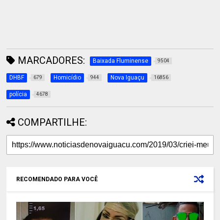
MARCADORES:
Baixada Fluminense
9504
DHBF
Homicídio
Nova Iguaçu
679
944
16856
polícia
4678
COMPARTILHE:
RECOMENDADO PARA VOCÊ