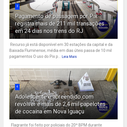
3
Pagamento de passagem por Pix
registra mais de 211 mil transações
em 24 dias nos trens do RJ
Recurso já está disponível em 30 estações da capital e da
Baixada Fluminense; média em dias úteis passa de 10 mil
pagamentos O uso do Pix p...
Leia Mais
4
Adolescente é apreendido com
revólver e mais de 2,4 mil papelotes
de cocaína em Nova Iguaçu
Flagrante foi feito por policiais do 20º BPM durante