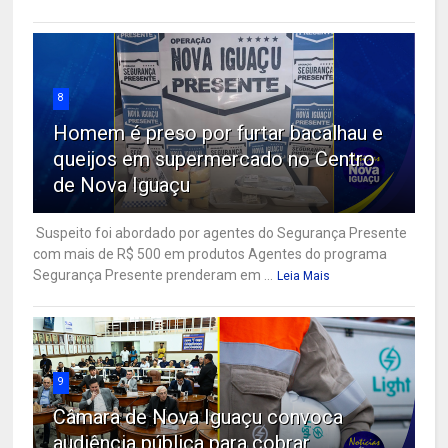
8
Homem é preso por furtar bacalhau e
queijos em supermercado no Centro
de Nova Iguaçu
Suspeito foi abordado por agentes do Segurança Presente
com mais de R$ 500 em produtos Agentes do programa
Segurança Presente prenderam em ...
Leia Mais
9
Câmara de Nova Iguaçu convoca
audiência pública para cobrar