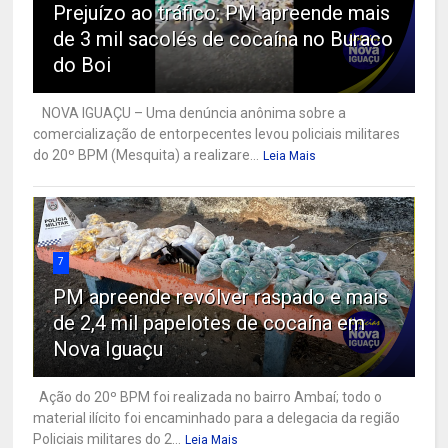
Prejuízo ao tráfico: PM apreende mais
de 3 mil sacolés de cocaína no Buraco
do Boi
NOVA IGUAÇU – Uma denúncia anônima sobre a
comercialização de entorpecentes levou policiais militares
do 20º BPM (Mesquita) a realizare...
Leia Mais
7
PM apreende revólver raspado e mais
de 2,4 mil papelotes de cocaína em
Nova Iguaçu
Ação do 20º BPM foi realizada no bairro Ambaí; todo o
material ilícito foi encaminhado para a delegacia da região
Policiais militares do 2...
Leia Mais