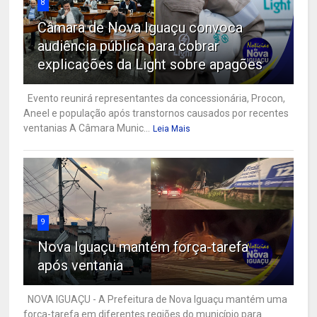
8
Câmara de Nova Iguaçu convoca
audiência pública para cobrar
explicações da Light sobre apagões
Evento reunirá representantes da concessionária, Procon,
Aneel e população após transtornos causados por recentes
ventanias A Câmara Munic...
Leia Mais
9
Nova Iguaçu mantém força-tarefa
após ventania
NOVA IGUAÇU - A Prefeitura de Nova Iguaçu mantém uma
força-tarefa em diferentes regiões do município para