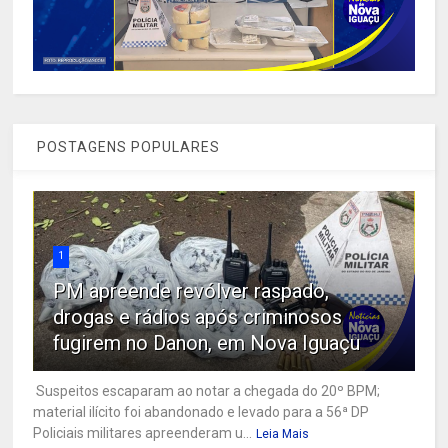
POSTAGENS POPULARES
1
PM apreende revólver raspado,
drogas e rádios após criminosos
fugirem no Danon, em Nova Iguaçu
Suspeitos escaparam ao notar a chegada do 20º BPM;
material ilícito foi abandonado e levado para a 56ª DP
Policiais militares apreenderam u...
Leia Mais