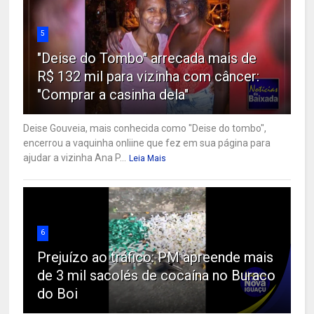
5
"Deise do Tombo" arrecada mais de
R$ 132 mil para vizinha com câncer:
"Comprar a casinha dela"
Deise Gouveia, mais conhecida como "Deise do tombo",
encerrou a vaquinha onliine que fez em sua página para
ajudar a vizinha Ana P...
Leia Mais
6
Prejuízo ao tráfico: PM apreende mais
de 3 mil sacolés de cocaína no Buraco
do Boi