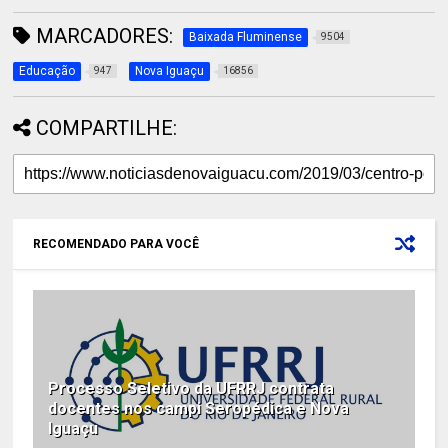
MARCADORES:
Baixada Fluminense
9504
Educação
Nova Iguaçu
947
16856
COMPARTILHE:
RECOMENDADO PARA VOCÊ
Processo Seletivo da UFRRJ contrata
docentes nos campi Seropédica e Nova
Iguaçu