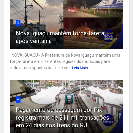
3
Nova Iguaçu mantém força-tarefa
após ventania
NOVA IGUAÇU - A Prefeitura de Nova Iguaçu mantém uma
força-tarefa em diferentes regiões do município para
reduzir os impactos da forte ve...
Leia Mais
4
Pagamento de passagem por Pix
registra mais de 211 mil transações
em 24 dias nos trens do RJ