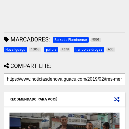
MARCADORES:
Baixada Fluminense
9504
Nova Iguaçu
polícia
tráfico de drogas
16855
4678
600
COMPARTILHE:
RECOMENDADO PARA VOCÊ