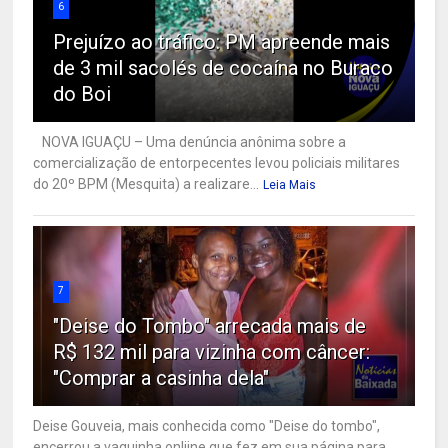
6
Prejuízo ao tráfico: PM apreende mais
de 3 mil sacolés de cocaína no Buraco
do Boi
NOVA IGUAÇU – Uma denúncia anônima sobre a
comercialização de entorpecentes levou policiais militares
do 20º BPM (Mesquita) a realizare...
Leia Mais
7
"Deise do Tombo" arrecada mais de
R$ 132 mil para vizinha com câncer:
"Comprar a casinha dela"
Deise Gouveia, mais conhecida como "Deise do tombo",
encerrou a vaquinha onliine que fez em sua página para