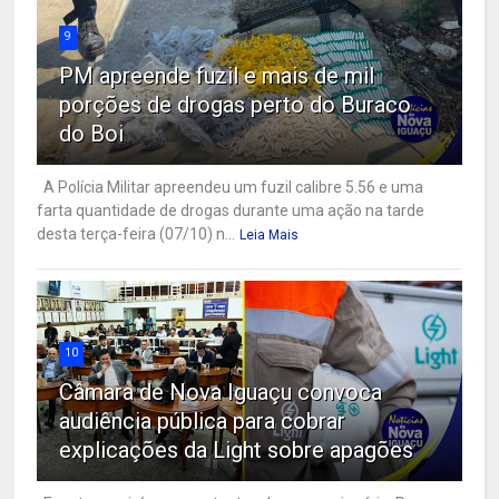
9
PM apreende fuzil e mais de mil
porções de drogas perto do Buraco
do Boi
A Polícia Militar apreendeu um fuzil calibre 5.56 e uma
farta quantidade de drogas durante uma ação na tarde
desta terça-feira (07/10) n...
Leia Mais
10
Câmara de Nova Iguaçu convoca
audiência pública para cobrar
explicações da Light sobre apagões