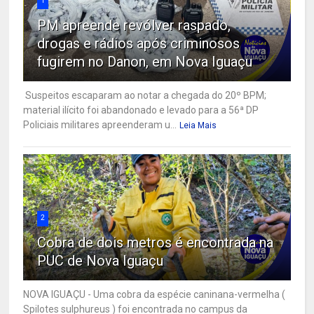
1
PM apreende revólver raspado,
drogas e rádios após criminosos
fugirem no Danon, em Nova Iguaçu
Suspeitos escaparam ao notar a chegada do 20º BPM;
material ilícito foi abandonado e levado para a 56ª DP
Policiais militares apreenderam u...
Leia Mais
2
Cobra de dois metros é encontrada na
PUC de Nova Iguaçu
NOVA IGUAÇU - Uma cobra da espécie caninana-vermelha (
Spilotes sulphureus ) foi encontrada no campus da