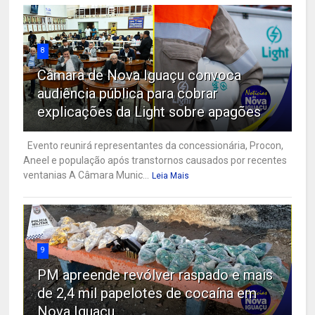
8
Câmara de Nova Iguaçu convoca
audiência pública para cobrar
explicações da Light sobre apagões
Evento reunirá representantes da concessionária, Procon,
Aneel e população após transtornos causados por recentes
ventanias A Câmara Munic...
Leia Mais
9
PM apreende revólver raspado e mais
de 2,4 mil papelotes de cocaína em
Nova Iguaçu