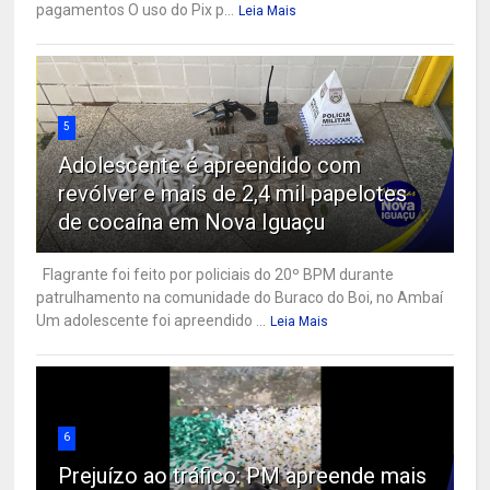
pagamentos O uso do Pix p...
Leia Mais
5
Adolescente é apreendido com
revólver e mais de 2,4 mil papelotes
de cocaína em Nova Iguaçu
Flagrante foi feito por policiais do 20º BPM durante
patrulhamento na comunidade do Buraco do Boi, no Ambaí
Um adolescente foi apreendido ...
Leia Mais
6
Prejuízo ao tráfico: PM apreende mais