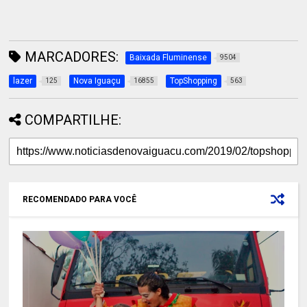
MARCADORES:
Baixada Fluminense
9504
lazer
Nova Iguaçu
TopShopping
125
16855
563
COMPARTILHE:
RECOMENDADO PARA VOCÊ