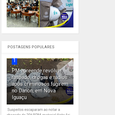
POSTAGENS POPULARES
1
PM apreende revólver
raspado, drogas e rádios
após criminosos fugirem
no Danon, em Nova
Iguaçu
Suspeitos escaparam ao notar a
chegada do 20º BPM; material ilícito foi