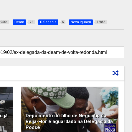
Deam
Delegacia
Nova Iguaçu
9504
72
5
16855
u já
Depoimento do filho de Neguinho da
Beija-Flor é aguardado na Delegacia da
Posse