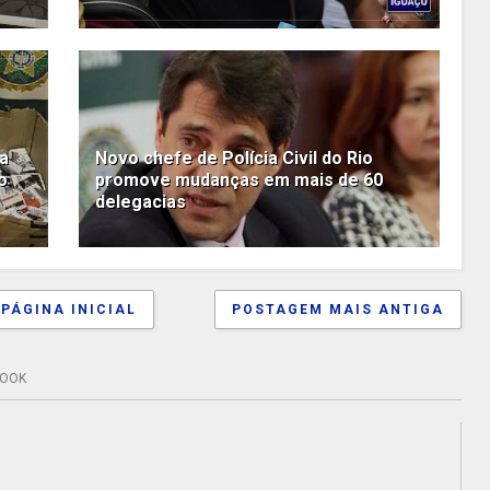
a
Novo chefe de Polícia Civil do Rio
o
promove mudanças em mais de 60
delegacias
PÁGINA INICIAL
POSTAGEM MAIS ANTIGA
BOOK