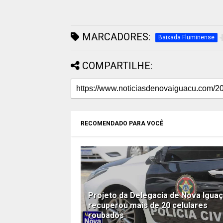
MARCADORES:
Baixada Fluminense
COMPARTILHE:
RECOMENDADO PARA VOCÊ
Projeto da Delegacia de Nova Iguaç
recuperou mais de 20 celulares
roubados