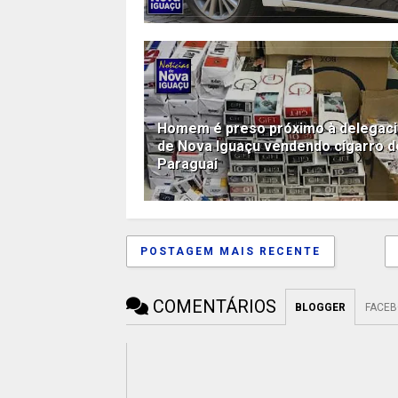
Homem é preso próximo à delegaci
de Nova Iguaçu vendendo cigarro d
Paraguai
POSTAGEM MAIS RECENTE
COMENTÁRIOS
BLOGGER
FACE