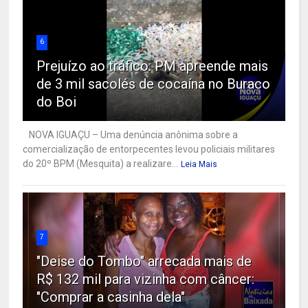
6
Prejuízo ao tráfico: PM apreende mais
de 3 mil sacolés de cocaína no Buraco
do Boi
NOVA IGUAÇU – Uma denúncia anônima sobre a
comercialização de entorpecentes levou policiais militares
do 20º BPM (Mesquita) a realizare...
Leia Mais
7
"Deise do Tombo" arrecada mais de
R$ 132 mil para vizinha com câncer:
"Comprar a casinha dela"