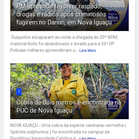
PM apreende revólver raspado,
drogas e rádios após criminosos
fugirem no Danon, em Nova Iguaçu
Suspeitos escaparam ao notar a chegada do 20º BPM;
material ilícito foi abandonado e levado para a 56ª DP
Policiais militares apreenderam u...
Leia Mais
2
Cobra de dois metros é encontrada na
PUC de Nova Iguaçu
NOVA IGUAÇU - Uma cobra da espécie caninana-vermelha (
Spilotes sulphureus ) foi encontrada no campus da
Pontifícia Universidade Católica d...
Leia Mais